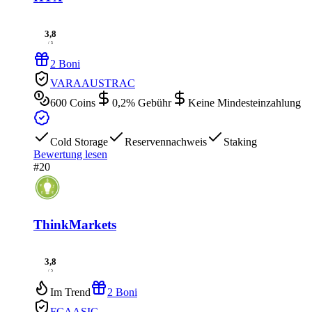
3,8
/ 5
2 Boni
VARA
AUSTRAC
600
Coins
0,2
% Gebühr
Keine Mindesteinzahlung
Cold Storage
Reservennachweis
Staking
Bewertung lesen
#20
ThinkMarkets
3,8
/ 5
Im Trend
2 Boni
FCA
ASIC