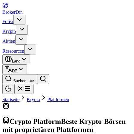
BrokerDir
.
Forex
Krypto
Aktien
Ressourcen
Land
DE
Suchen...
⌘
K
Startseite
Krypto
Plattformen
Crypto Platform
Beste Krypto-Börsen
mit proprietären Plattformen