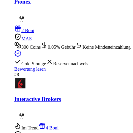
Pionex
4,0
/ 5
2 Boni
MAS
300
Coins
0,05
% Gebühr
Keine Mindesteinzahlung
Cold Storage
Reservennachweis
Bewertung lesen
#8
Interactive Brokers
4,0
/ 5
Im Trend
4 Boni