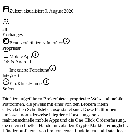
Zuletzt aktualisiert
9. August 2026
28
Exchanges
Benutzerdefiniertes Interface
Proprietär
Mobile App
iOS & Android
Integrierte Forschung
Integriert
Ein-Klick-Handel
Sofort
Die hier aufgeführten Broker bieten proprietäre Web- und mobile
Plattformen, die jeweils mit einer von den Brokern intern
entwickelten Schnittstelle ausgestattet sind. Diese Plattformen
umfassen normalerweise integrierte Forschungstools,
reaktionsschnelle mobile Apps und die One-Click-Ordererfassung,
die einen schnellen Handel in volatilen Krypto-Märkten ermöglicht.
Händler profitieren von brokereigenen Funktionen und Datenfeeds,