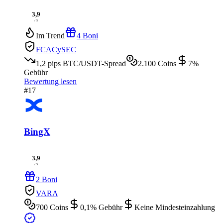
3,9
/ 5
Im Trend
4 Boni
FCA
CySEC
1,2 pips
BTC/USDT-Spread
2.100
Coins
7
%
Gebühr
Bewertung lesen
#17
BingX
3,9
/ 5
2 Boni
VARA
700
Coins
0,1
% Gebühr
Keine Mindesteinzahlung