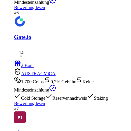
Mindesteinzahlung
Bewertung lesen
#6
Gate.io
4,0
/ 5
2 Boni
AUSTRAC
MiCA
1.700
Coins
0,2
% Gebühr
Keine
Mindesteinzahlung
Cold Storage
Reservennachweis
Staking
Bewertung lesen
#7