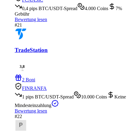
0,4 pips
BTC/USDT-Spread
4.000
Coins
7
%
Gebühr
Bewertung lesen
#21
TradeStation
3,8
/ 5
2 Boni
FINRA
NFA
1 pips
BTC/USDT-Spread
10.000
Coins
Keine
Mindesteinzahlung
Bewertung lesen
#22