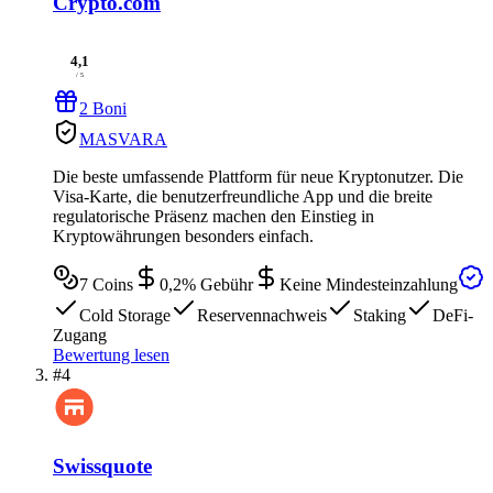
Crypto.com
4,1
/ 5
2 Boni
MAS
VARA
Die beste umfassende Plattform für neue Kryptonutzer. Die
Visa-Karte, die benutzerfreundliche App und die breite
regulatorische Präsenz machen den Einstieg in
Kryptowährungen besonders einfach.
7
Coins
0,2
% Gebühr
Keine Mindesteinzahlung
Cold Storage
Reservennachweis
Staking
DeFi-
Zugang
Bewertung lesen
#4
Swissquote