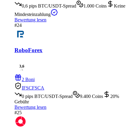
0,6 pips
BTC/USDT-Spread
1.000
Coins
Keine
Mindesteinzahlung
Bewertung lesen
#24
RoboForex
3,6
/ 5
2 Boni
IFSC
FSCA
0 pips
BTC/USDT-Spread
9.400
Coins
20
%
Gebühr
Bewertung lesen
#25