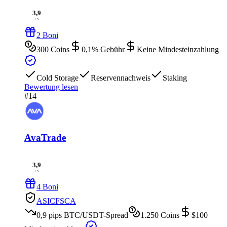
3,9
/ 5
2 Boni
300
Coins
0,1
% Gebühr
Keine Mindesteinzahlung
Cold Storage
Reservennachweis
Staking
Bewertung lesen
#14
AvaTrade
3,9
/ 5
4 Boni
ASIC
FSCA
0,9 pips
BTC/USDT-Spread
1.250
Coins
$100