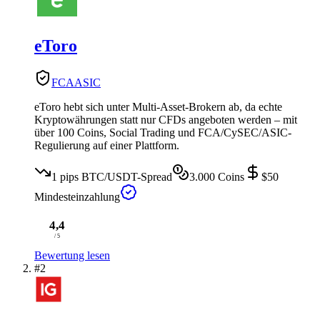
eToro
FCA
ASIC
eToro hebt sich unter Multi-Asset-Brokern ab, da echte
Kryptowährungen statt nur CFDs angeboten werden – mit
über 100 Coins, Social Trading und FCA/CySEC/ASIC-
Regulierung auf einer Plattform.
1 pips
BTC/USDT-Spread
3.000
Coins
$50
Mindesteinzahlung
4,4
/ 5
Bewertung lesen
#2