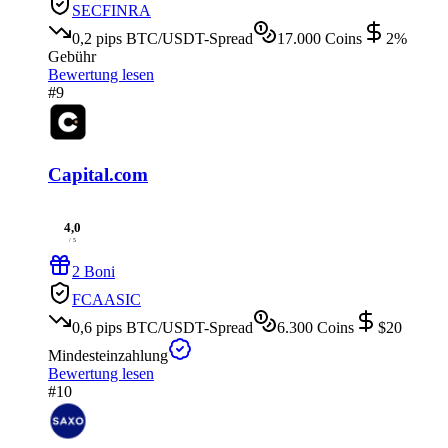
SEC
FINRA
0,2 pips
BTC/USDT-Spread
17.000
Coins
2
%
Gebühr
Bewertung lesen
#9
Capital.com
4,0
/ 5
2 Boni
FCA
ASIC
0,6 pips
BTC/USDT-Spread
6.300
Coins
$20
Mindesteinzahlung
Bewertung lesen
#10