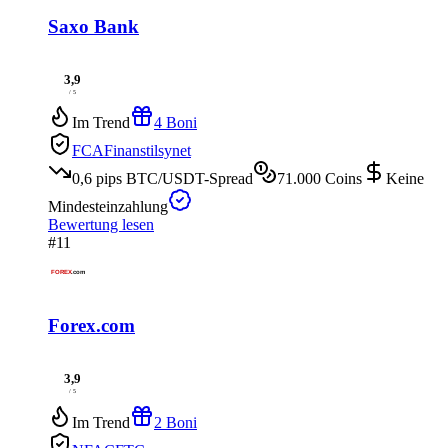
Saxo Bank
3,9
/ 5
Im Trend
4 Boni
FCA
Finanstilsynet
0,6 pips
BTC/USDT-Spread
71.000
Coins
Keine
Mindesteinzahlung
Bewertung lesen
#11
Forex.com
3,9
/ 5
Im Trend
2 Boni