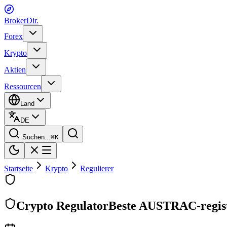
BrokerDir
.
Forex
Krypto
Aktien
Ressourcen
Land
DE
Suchen...
⌘
K
Startseite
Krypto
Regulierer
Crypto Regulator
Beste AUSTRAC-regist