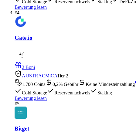
Cold Storage
Reservennachweis
Staking
DeFi-Zu
Bewertung lesen
#4
Gate.io
4,0
/ 5
2 Boni
AUSTRAC
MiCA
Tier 2
1.700
Coins
0,2
% Gebühr
Keine Mindesteinzahlung
Cold Storage
Reservennachweis
Staking
Bewertung lesen
#5
Bitget