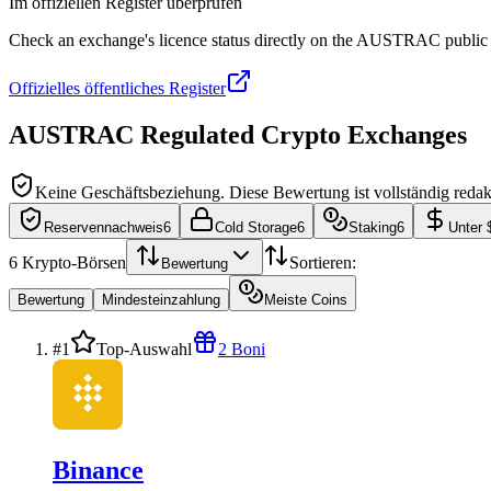
Im offiziellen Register überprüfen
Check an exchange's licence status directly on the AUSTRAC public r
Offizielles öffentliches Register
AUSTRAC Regulated Crypto Exchanges
Keine Geschäftsbeziehung.
Diese Bewertung ist vollständig redak
Reservennachweis
6
Cold Storage
6
Staking
6
Unter 
6
Krypto-Börsen
Sortieren:
Bewertung
Bewertung
Mindesteinzahlung
Meiste Coins
#1
Top-Auswahl
2 Boni
Binance