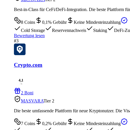
Best-in-Class für CeFi/DeFi-Integration. Die beste Plattform 
8
Coins
0,1
% Gebühr
Keine Mindesteinzahlung
Cold Storage
Reservennachweis
Staking
DeFi-Zu
Bewertung lesen
#3
Crypto.com
4,1
/ 5
2 Boni
MAS
VARA
Tier 2
Die beste umfassende Plattform für neue Kryptonutzer. Die Vis
7
Coins
0,2
% Gebühr
Keine Mindesteinzahlung