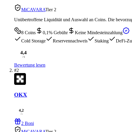
MiCA
VARA
Tier 2
Unübertroffene Liquidität und Auswahl an Coins. Die bevorzugt
8
Coins
0,1
% Gebühr
Keine Mindesteinzahlung
Cold Storage
Reservennachweis
Staking
DeFi-Zu
4,4
/ 5
Bewertung lesen
#2
OKX
4,2
/ 5
2 Boni
MiCA
VARA
Tier 2