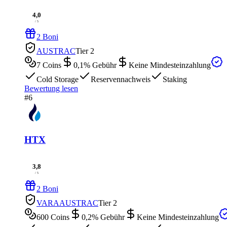
4,0
/ 5
2 Boni
AUSTRAC
Tier 2
7
Coins
0,1
% Gebühr
Keine Mindesteinzahlung
Cold Storage
Reservennachweis
Staking
Bewertung lesen
#6
HTX
3,8
/ 5
2 Boni
VARA
AUSTRAC
Tier 2
600
Coins
0,2
% Gebühr
Keine Mindesteinzahlung