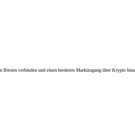
en Börsen verbinden und einen breiteren Marktzugang über Krypto hina