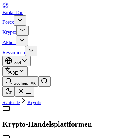
BrokerDir
.
Forex
Krypto
Aktien
Ressourcen
Land
DE
Suchen...
⌘
K
Startseite
Krypto
Krypto-Handelsplattformen