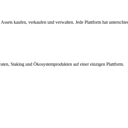
e Assets kaufen, verkaufen und verwalten. Jede Plattform hat unterschie
ten, Staking und Ökosystemprodukten auf einer einzigen Plattform.