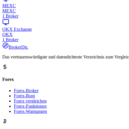
MEXC
MEXC
1 Broker
OKX Exchange
OKX
1 Broker
BrokerDir
.
Das vertrauenswürdigste und datendichteste Verzeichnis zum Vergleic
Forex
Forex-Broker
Forex-Boni
Forex vergleichen
Forex-Funktionen
Forex-Warnungen