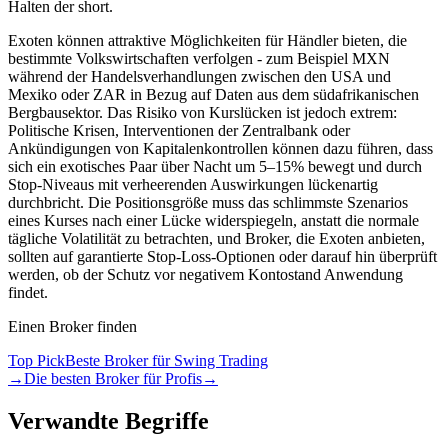
Halten der short.
Exoten können attraktive Möglichkeiten für Händler bieten, die
bestimmte Volkswirtschaften verfolgen - zum Beispiel MXN
während der Handelsverhandlungen zwischen den USA und
Mexiko oder ZAR in Bezug auf Daten aus dem südafrikanischen
Bergbausektor. Das Risiko von Kurslücken ist jedoch extrem:
Politische Krisen, Interventionen der Zentralbank oder
Ankündigungen von Kapitalenkontrollen können dazu führen, dass
sich ein exotisches Paar über Nacht um 5–15% bewegt und durch
Stop-Niveaus mit verheerenden Auswirkungen lückenartig
durchbricht. Die Positionsgröße muss das schlimmste Szenarios
eines Kurses nach einer Lücke widerspiegeln, anstatt die normale
tägliche Volatilität zu betrachten, und Broker, die Exoten anbieten,
sollten auf garantierte Stop-Loss-Optionen oder darauf hin überprüft
werden, ob der Schutz vor negativem Kontostand Anwendung
findet.
Einen Broker finden
Top Pick
Beste Broker für Swing Trading
→
Die besten Broker für Profis
→
Verwandte Begriffe