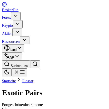
BrokerDir
.
Forex
Krypto
Aktien
Ressourcen
Land
DE
Suchen...
⌘
K
Startseite
Glossar
Exotic Pairs
Fortgeschritten
Instrumente