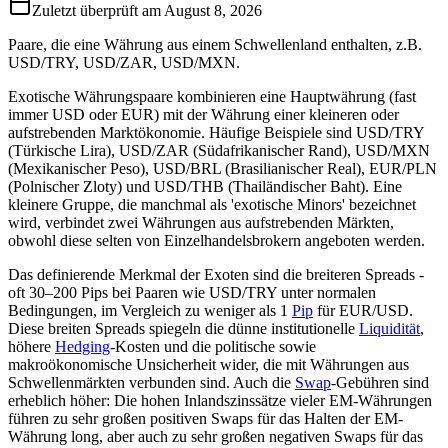
Zuletzt überprüft am
August 8, 2026
Paare, die eine Währung aus einem Schwellenland enthalten, z.B.
USD/TRY, USD/ZAR, USD/MXN.
Exotische Währungspaare kombinieren eine Hauptwährung (fast
immer USD oder EUR) mit der Währung einer kleineren oder
aufstrebenden Marktökonomie. Häufige Beispiele sind USD/TRY
(Türkische Lira), USD/ZAR (Südafrikanischer Rand), USD/MXN
(Mexikanischer Peso), USD/BRL (Brasilianischer Real), EUR/PLN
(Polnischer Zloty) und USD/THB (Thailändischer Baht). Eine
kleinere Gruppe, die manchmal als 'exotische Minors' bezeichnet
wird, verbindet zwei Währungen aus aufstrebenden Märkten,
obwohl diese selten von Einzelhandelsbrokern angeboten werden.
Das definierende Merkmal der Exoten sind die breiteren Spreads -
oft 30–200 Pips bei Paaren wie USD/TRY unter normalen
Bedingungen, im Vergleich zu weniger als 1
Pip
für EUR/USD.
Diese breiten Spreads spiegeln die dünne institutionelle
Liquidität
,
höhere
Hedging
-Kosten und die politische sowie
makroökonomische Unsicherheit wider, die mit Währungen aus
Schwellenmärkten verbunden sind. Auch die
Swap
-Gebühren sind
erheblich höher: Die hohen Inlandszinssätze vieler EM-Währungen
führen zu sehr großen positiven Swaps für das Halten der EM-
Währung long, aber auch zu sehr großen negativen Swaps für das