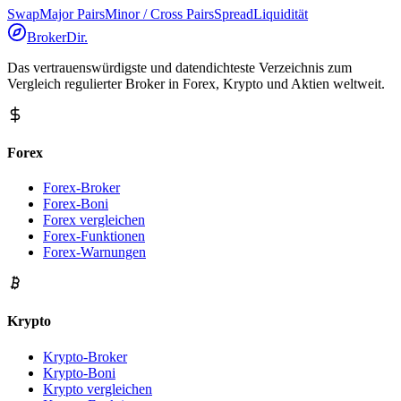
Swap
Major Pairs
Minor / Cross Pairs
Spread
Liquidität
BrokerDir
.
Das vertrauenswürdigste und datendichteste Verzeichnis zum
Vergleich regulierter Broker in Forex, Krypto und Aktien weltweit.
Forex
Forex-Broker
Forex-Boni
Forex vergleichen
Forex-Funktionen
Forex-Warnungen
Krypto
Krypto-Broker
Krypto-Boni
Krypto vergleichen