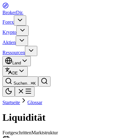
BrokerDir
.
Forex
Krypto
Aktien
Ressourcen
Land
DE
Suchen...
⌘
K
Startseite
Glossar
Liquidität
Fortgeschritten
Marktstruktur