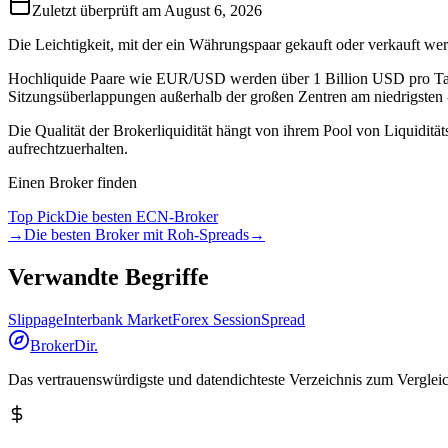
Zuletzt überprüft am
August 6, 2026
Die Leichtigkeit, mit der ein Währungspaar gekauft oder verkauft we
Hochliquide Paare wie EUR/USD werden über 1 Billion USD pro Tag g
Sitzungsüberlappungen außerhalb der großen Zentren am niedrigsten -
Die Qualität der Brokerliquidität hängt von ihrem Pool von Liquiditä
aufrechtzuerhalten.
Einen Broker finden
Top Pick
Die besten ECN-Broker
→
Die besten Broker mit Roh-Spreads
→
Verwandte Begriffe
Slippage
Interbank Market
Forex Session
Spread
BrokerDir
.
Das vertrauenswürdigste und datendichteste Verzeichnis zum Vergleic