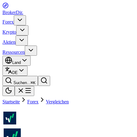
BrokerDir
.
Forex
Krypto
Aktien
Ressourcen
Land
DE
Suchen...
⌘
K
Startseite
Forex
Vergleichen