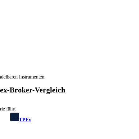
andelbaren Instrumenten.
rex-Broker-Vergleich
ie führt
TPFx