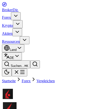
BrokerDir
.
Forex
Krypto
Aktien
Ressourcen
Land
DE
Suchen...
⌘
K
Startseite
Forex
Vergleichen