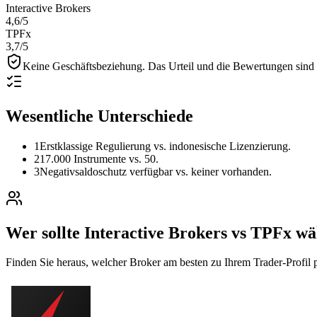
Interactive Brokers
4,6
/5
TPFx
3,7
/5
Keine Geschäftsbeziehung.
Das Urteil und die Bewertungen sind r
Wesentliche Unterschiede
1
Erstklassige Regulierung vs. indonesische Lizenzierung.
2
17.000 Instrumente vs. 50.
3
Negativsaldoschutz verfügbar vs. keiner vorhanden.
Wer sollte Interactive Brokers vs TPFx w
Finden Sie heraus, welcher Broker am besten zu Ihrem Trader-Profil p