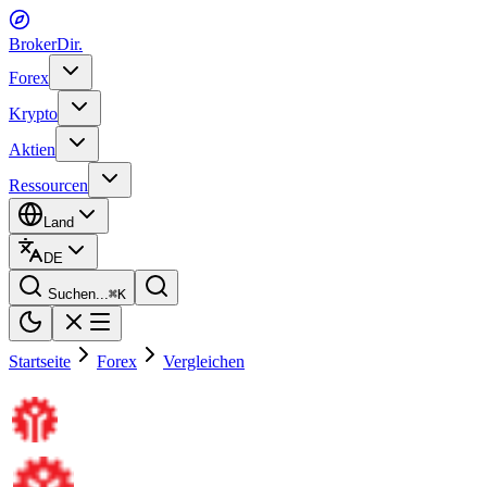
BrokerDir
.
Forex
Krypto
Aktien
Ressourcen
Land
DE
Suchen...
⌘
K
Startseite
Forex
Vergleichen