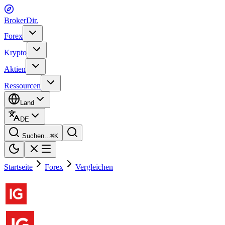
BrokerDir
.
Forex
Krypto
Aktien
Ressourcen
Land
DE
Suchen...
⌘
K
Startseite
Forex
Vergleichen