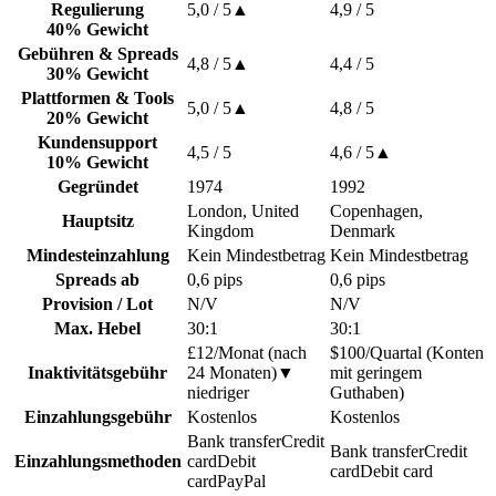
Regulierung
5,0
/ 5
▲
4,9
/ 5
40% Gewicht
Gebühren & Spreads
4,8
/ 5
▲
4,4
/ 5
30% Gewicht
Plattformen & Tools
5,0
/ 5
▲
4,8
/ 5
20% Gewicht
Kundensupport
4,5
/ 5
4,6
/ 5
▲
10% Gewicht
Gegründet
1974
1992
London, United
Copenhagen,
Hauptsitz
Kingdom
Denmark
Mindesteinzahlung
Kein Mindestbetrag
Kein Mindestbetrag
Spreads ab
0,6 pips
0,6 pips
Provision / Lot
N/V
N/V
Max. Hebel
30:1
30:1
£12/Monat (nach
$100/Quartal (Konten
Inaktivitätsgebühr
24 Monaten)
▼
mit geringem
niedriger
Guthaben)
Einzahlungsgebühr
Kostenlos
Kostenlos
Bank transfer
Credit
Bank transfer
Credit
Einzahlungsmethoden
card
Debit
card
Debit card
card
PayPal