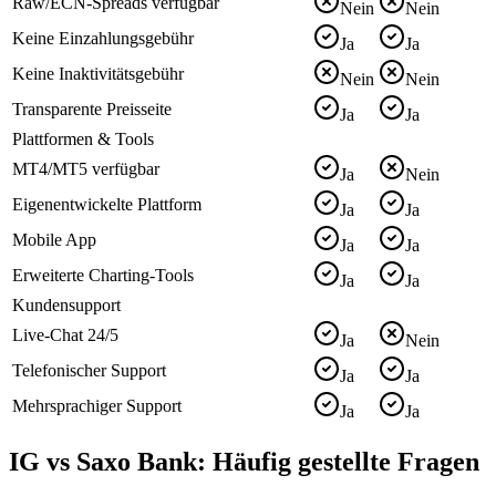
Raw/ECN-Spreads verfügbar
Nein
Nein
Keine Einzahlungsgebühr
Ja
Ja
Keine Inaktivitätsgebühr
Nein
Nein
Transparente Preisseite
Ja
Ja
Plattformen & Tools
MT4/MT5 verfügbar
Ja
Nein
Eigenentwickelte Plattform
Ja
Ja
Mobile App
Ja
Ja
Erweiterte Charting-Tools
Ja
Ja
Kundensupport
Live-Chat 24/5
Ja
Nein
Telefonischer Support
Ja
Ja
Mehrsprachiger Support
Ja
Ja
IG vs Saxo Bank: Häufig gestellte Fragen