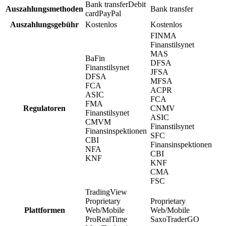
Bank transfer
Debit
Auszahlungsmethoden
Bank transfer
card
PayPal
Auszahlungsgebühr
Kostenlos
Kostenlos
FINMA
Finanstilsynet
MAS
BaFin
DFSA
Finanstilsynet
JFSA
DFSA
MFSA
FCA
ACPR
ASIC
FCA
FMA
Regulatoren
CNMV
Finanstilsynet
ASIC
CMVM
Finanstilsynet
Finansinspektionen
SFC
CBI
Finansinspektionen
NFA
CBI
KNF
KNF
CMA
FSC
TradingView
Proprietary
Proprietary
Plattformen
Web/Mobile
Web/Mobile
ProRealTime
SaxoTraderGO