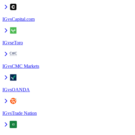
IG
vs
Capital.com
IG
vs
eToro
IG
vs
CMC Markets
IG
vs
OANDA
IG
vs
Trade Nation