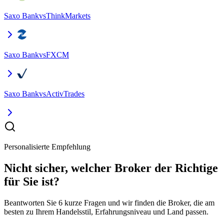
Saxo Bank
vs
ThinkMarkets
Saxo Bank
vs
FXCM
Saxo Bank
vs
ActivTrades
Personalisierte Empfehlung
Nicht sicher, welcher Broker der Richtige
für Sie ist?
Beantworten Sie 6 kurze Fragen und wir finden die Broker, die am
besten zu Ihrem Handelsstil, Erfahrungsniveau und Land passen.