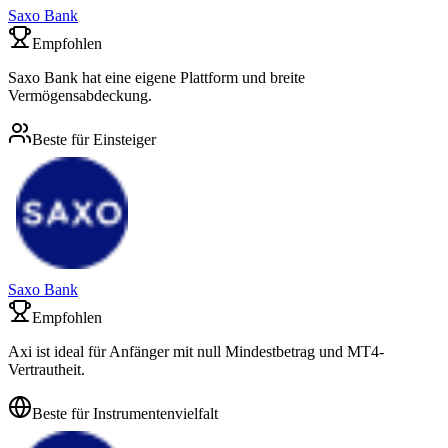
Saxo Bank
Empfohlen
Saxo Bank hat eine eigene Plattform und breite
Vermögensabdeckung.
Beste für Einsteiger
Saxo Bank
Empfohlen
Axi ist ideal für Anfänger mit null Mindestbetrag und MT4-
Vertrautheit.
Beste für Instrumentenvielfalt