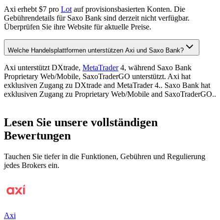
Axi erhebt $7 pro
Lot
auf provisionsbasierten Konten. Die
Gebührendetails für Saxo Bank sind derzeit nicht verfügbar.
Überprüfen Sie ihre Website für aktuelle Preise.
Welche Handelsplattformen unterstützen Axi und Saxo Bank?
Axi unterstützt DXtrade,
MetaTrader
4, während Saxo Bank
Proprietary Web/Mobile, SaxoTraderGO unterstützt. Axi hat
exklusiven Zugang zu DXtrade and MetaTrader 4.. Saxo Bank hat
exklusiven Zugang zu Proprietary Web/Mobile and SaxoTraderGO..
Lesen Sie unsere vollständigen
Bewertungen
Tauchen Sie tiefer in die Funktionen, Gebühren und Regulierung
jedes Brokers ein.
Axi