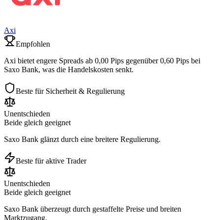
Axi
Empfohlen
Axi bietet engere Spreads ab 0,00 Pips gegenüber 0,60 Pips bei
Saxo Bank, was die Handelskosten senkt.
Beste für Sicherheit & Regulierung
Unentschieden
Beide gleich geeignet
Saxo Bank glänzt durch eine breitere Regulierung.
Beste für aktive Trader
Unentschieden
Beide gleich geeignet
Saxo Bank überzeugt durch gestaffelte Preise und breiten
Marktzugang.