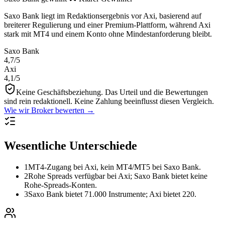
Saxo Bank liegt im Redaktionsergebnis vor Axi, basierend auf
breiterer Regulierung und einer Premium-Plattform, während Axi
stark mit MT4 und einem Konto ohne Mindestanforderung bleibt.
Saxo Bank
4,7
/5
Axi
4,1
/5
Keine Geschäftsbeziehung.
Das Urteil und die Bewertungen
sind rein redaktionell. Keine Zahlung beeinflusst diesen Vergleich.
Wie wir Broker bewerten →
Wesentliche Unterschiede
1
MT4-Zugang bei Axi, kein MT4/MT5 bei Saxo Bank.
2
Rohe Spreads verfügbar bei Axi; Saxo Bank bietet keine
Rohe-Spreads-Konten.
3
Saxo Bank bietet 71.000 Instrumente; Axi bietet 220.