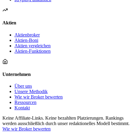
Aktien
Aktienbroker
Aktien-Boni
Aktien vergleichen
Aktien-Funktionen
Unternehmen
Über uns
Unsere Methodik
Wie wir Broker bewerten
Ressourcen
Kontakt
Keine Affiliate-Links. Keine bezahlten Platzierungen. Rankings
werden ausschließlich durch unser redaktionelles Modell bestimmt.
Wie wir Broker bewerten