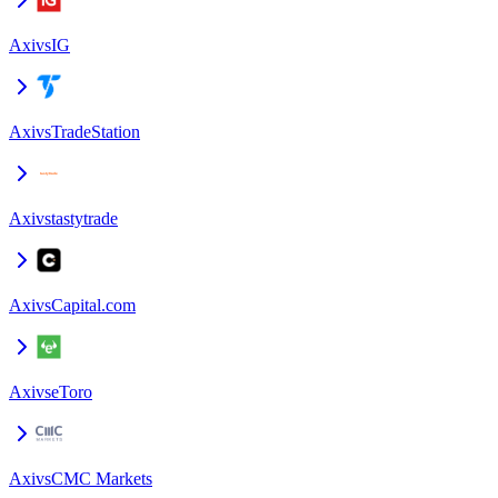
Axi
vs
IG
Axi
vs
TradeStation
Axi
vs
tastytrade
Axi
vs
Capital.com
Axi
vs
eToro
Axi
vs
CMC Markets