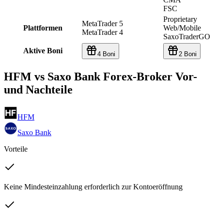
FSC
Proprietary
MetaTrader 5
Plattformen
Web/Mobile
MetaTrader 4
SaxoTraderGO
Aktive Boni
4 Boni
2 Boni
HFM vs Saxo Bank Forex-Broker Vor-
und Nachteile
HFM
Saxo Bank
Vorteile
Keine Mindesteinzahlung erforderlich zur Kontoeröffnung