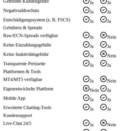
Getrennte Kundengelder
Ja
Ja
Negativsaldoschutz
Ja
Ja
Entschädigungssystem (z. B. FSCS)
Ja
Ja
Gebühren & Spreads
Raw/ECN-Spreads verfügbar
Ja
Nein
Keine Einzahlungsgebühr
Ja
Ja
Keine Inaktivitätsgebühr
Ja
Nein
Transparente Preisseite
Ja
Ja
Plattformen & Tools
MT4/MT5 verfügbar
Ja
Nein
Eigenentwickelte Plattform
Nein
Ja
Mobile App
Ja
Ja
Erweiterte Charting-Tools
Ja
Ja
Kundensupport
Live-Chat 24/5
Ja
Nein