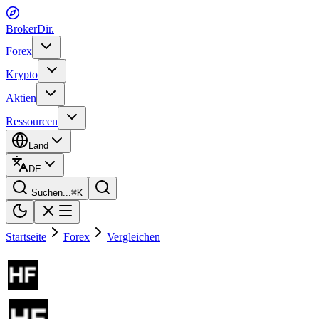
BrokerDir
.
Forex
Krypto
Aktien
Ressourcen
Land
DE
Suchen...
⌘
K
Startseite
Forex
Vergleichen