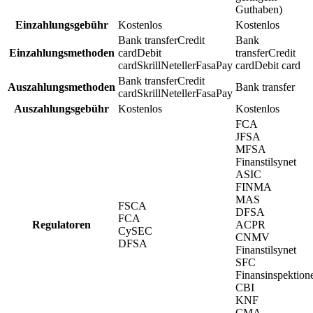
Guthaben)
Einzahlungsgebühr
Kostenlos
Kostenlos
Bank transfer
Credit
Bank
Einzahlungsmethoden
card
Debit
transfer
Credit
card
Skrill
Neteller
FasaPay
card
Debit card
Bank transfer
Credit
Auszahlungsmethoden
Bank transfer
card
Skrill
Neteller
FasaPay
Auszahlungsgebühr
Kostenlos
Kostenlos
FCA
JFSA
MFSA
Finanstilsynet
ASIC
FINMA
MAS
FSCA
DFSA
FCA
Regulatoren
ACPR
CySEC
CNMV
DFSA
Finanstilsynet
SFC
Finansinspektion
CBI
KNF
CMA