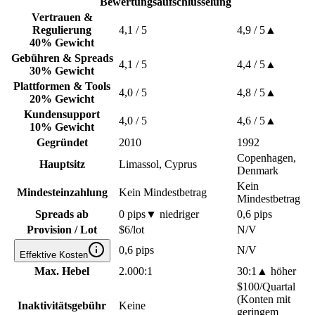
Bewertungsaufschlüsselung
Vertrauen &
Regulierung
4,1
/ 5
4,9
/ 5
▲
40% Gewicht
Gebühren & Spreads
4,1
/ 5
4,4
/ 5
▲
30% Gewicht
Plattformen & Tools
4,0
/ 5
4,8
/ 5
▲
20% Gewicht
Kundensupport
4,0
/ 5
4,6
/ 5
▲
10% Gewicht
Gegründet
2010
1992
Copenhagen,
Hauptsitz
Limassol, Cyprus
Denmark
Kein
Mindesteinzahlung
Kein Mindestbetrag
Mindestbetrag
Spreads ab
0 pips
▼
niedriger
0,6 pips
Provision / Lot
$6/lot
N/V
0,6 pips
N/V
Effektive Kosten
Max. Hebel
2.000:1
30:1
▲
höher
$100/Quartal
(Konten mit
Inaktivitätsgebühr
Keine
geringem