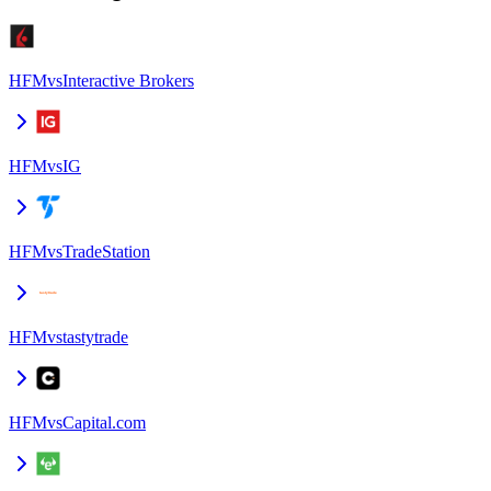
HFM
vs
Interactive Brokers
HFM
vs
IG
HFM
vs
TradeStation
HFM
vs
tastytrade
HFM
vs
Capital.com