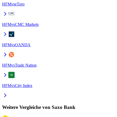
HFM
vs
eToro
HFM
vs
CMC Markets
HFM
vs
OANDA
HFM
vs
Trade Nation
HFM
vs
City Index
Weitere Vergleiche von Saxo Bank