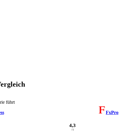
ergleich
ie führt
ss
FxPro
4,3
/ 5