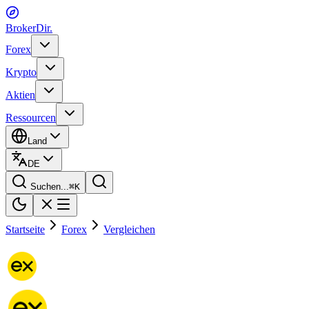
BrokerDir
.
Forex
Krypto
Aktien
Ressourcen
Land
DE
Suchen...
⌘
K
Startseite
Forex
Vergleichen