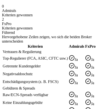
0
Admirals
Kriterien gewonnen
2
FxPro
Kriterien gewonnen
Führend
Hervorgehobene Zeilen zeigen, wo sich die beiden Broker
unterscheiden
Kriterien
Admirals
FxPro
Vertrauen & Regulierung
Top-Regulierer (FCA, ASIC, CFTC usw.)
Ja
Ja
Getrennte Kundengelder
Ja
Ja
Negativsaldoschutz
Ja
Ja
Entschädigungssystem (z. B. FSCS)
Ja
Ja
Gebühren & Spreads
Raw/ECN-Spreads verfügbar
Ja
Ja
Keine Einzahlungsgebühr
Ja
Ja