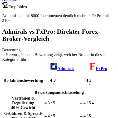
Empfohlen
Admirals hat mit 8000 Instrumenten deutlich mehr als FxPro mit
2100.
Admirals vs FxPro: Direkter Forex-
Broker-Vergleich
Bewertung
= Hervorgehobene Bewertung zeigt, welcher Broker in dieser
Kategorie führt
Admirals
FxPro
4,3
4,3
Redaktionsbewertung
/ 5
/ 5
Bewertungsaufschlüsselung
Vertrauen &
Regulierung
4,3
/ 5
4,4
/ 5
▲
40% Gewicht
Gebühren & Spreads
4,4
/ 5
4,4
/ 5