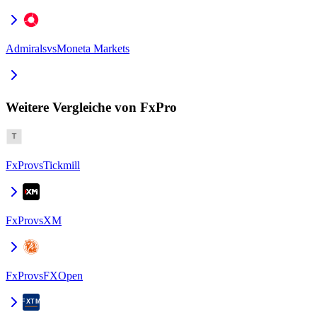
Admirals
vs
Moneta Markets
Weitere Vergleiche von FxPro
FxPro
vs
Tickmill
FxPro
vs
XM
FxPro
vs
FXOpen