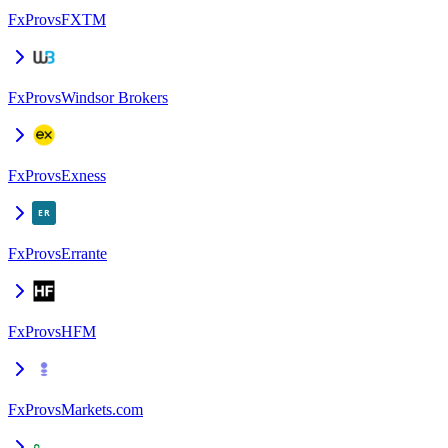
FxPro
vs
FXTM
FxPro
vs
Windsor Brokers
FxPro
vs
Exness
FxPro
vs
Errante
FxPro
vs
HFM
FxPro
vs
Markets.com