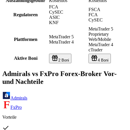
Auszahlungsgebühr
Kostenlos
Kostenlos
FCA
FSCA
CySEC
Regulatoren
FCA
ASIC
CySEC
KNF
MetaTrader 5
Proprietary
MetaTrader 5
Plattformen
Web/Mobile
MetaTrader 4
MetaTrader 4
cTrader
Aktive Boni
2 Boni
4 Boni
Admirals vs FxPro Forex-Broker Vor-
und Nachteile
Admirals
FxPro
Vorteile