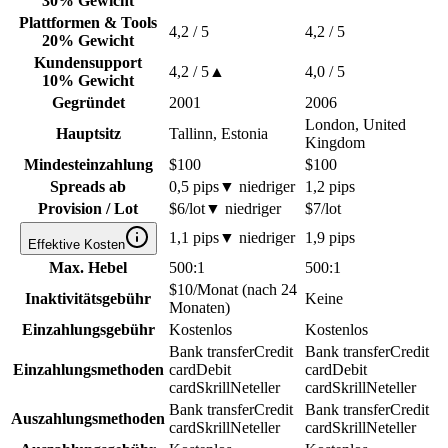
30% Gewicht
Plattformen & Tools
4,2
/ 5
4,2
/ 5
20% Gewicht
Kundensupport
4,2
/ 5
▲
4,0
/ 5
10% Gewicht
Gegründet
2001
2006
London, United
Hauptsitz
Tallinn, Estonia
Kingdom
Mindesteinzahlung
$100
$100
Spreads ab
0,5 pips
▼
niedriger
1,2 pips
Provision / Lot
$6/lot
▼
niedriger
$7/lot
1,1 pips
▼
niedriger
1,9 pips
Effektive Kosten
Max. Hebel
500:1
500:1
$10/Monat (nach 24
Inaktivitätsgebühr
Keine
Monaten)
Einzahlungsgebühr
Kostenlos
Kostenlos
Bank transfer
Credit
Bank transfer
Credit
Einzahlungsmethoden
card
Debit
card
Debit
card
Skrill
Neteller
card
Skrill
Neteller
Bank transfer
Credit
Bank transfer
Credit
Auszahlungsmethoden
card
Skrill
Neteller
card
Skrill
Neteller