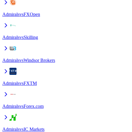
Admirals
vs
FXOpen
Admirals
vs
Skilling
Admirals
vs
Windsor Brokers
Admirals
vs
FXTM
Admirals
vs
Forex.com
Admirals
vs
IC Markets