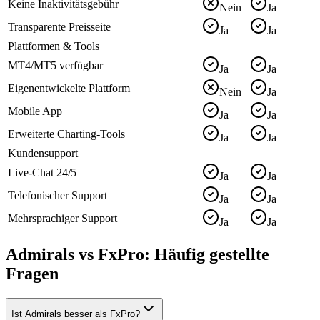
Keine Inaktivitätsgebühr
Nein
Ja
Transparente Preisseite
Ja
Ja
Plattformen & Tools
MT4/MT5 verfügbar
Ja
Ja
Eigenentwickelte Plattform
Nein
Ja
Mobile App
Ja
Ja
Erweiterte Charting-Tools
Ja
Ja
Kundensupport
Live-Chat 24/5
Ja
Ja
Telefonischer Support
Ja
Ja
Mehrsprachiger Support
Ja
Ja
Admirals vs FxPro: Häufig gestellte
Fragen
Ist Admirals besser als FxPro?