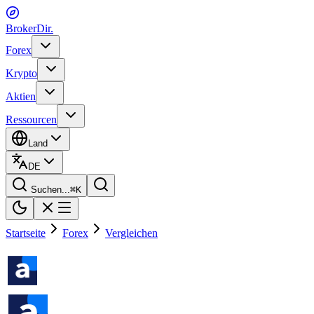
BrokerDir
.
Forex
Krypto
Aktien
Ressourcen
Land
DE
Suchen...
⌘
K
Startseite
Forex
Vergleichen