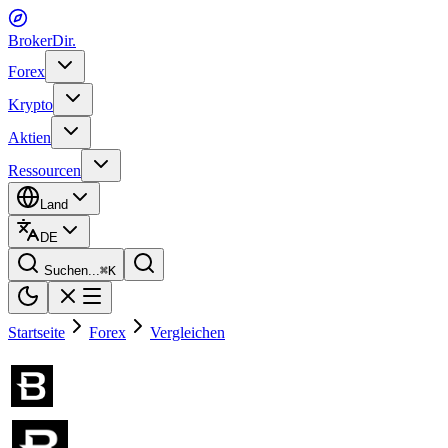
BrokerDir
.
Forex
Krypto
Aktien
Ressourcen
Land
DE
Suchen...
⌘
K
Startseite
Forex
Vergleichen