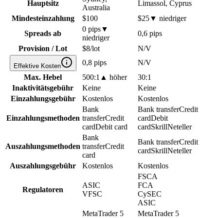
Hauptsitz
Limassol, Cyprus
Australia
Mindesteinzahlung
$100
$25
▼
niedriger
0 pips
▼
Spreads ab
0,6 pips
niedriger
Provision / Lot
$8/lot
N/V
0,8 pips
N/V
Effektive Kosten
Max. Hebel
500:1
▲
höher
30:1
Inaktivitätsgebühr
Keine
Keine
Einzahlungsgebühr
Kostenlos
Kostenlos
Bank
Bank transfer
Credit
Einzahlungsmethoden
transfer
Credit
card
Debit
card
Debit card
card
Skrill
Neteller
Bank
Bank transfer
Credit
Auszahlungsmethoden
transfer
Credit
card
Skrill
Neteller
card
Auszahlungsgebühr
Kostenlos
Kostenlos
FSCA
ASIC
FCA
Regulatoren
VFSC
CySEC
ASIC
MetaTrader 5
MetaTrader 5