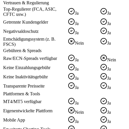
Vertrauen & Regulierung
Top-Regulierer (FCA, ASIC,
Ja
Ja
CFTC usw.)
Getrennte Kundengelder
Ja
Ja
Negativsaldoschutz
Ja
Ja
Entschädigungssystem (z. B.
Nein
Ja
FSCS)
Gebühren & Spreads
Raw/ECN-Spreads verfügbar
Ja
Nein
Keine Einzahlungsgebühr
Ja
Ja
Keine Inaktivitätsgebühr
Ja
Ja
Transparente Preisseite
Ja
Ja
Plattformen & Tools
MT4/MT5 verfügbar
Ja
Ja
Eigenentwickelte Plattform
Nein
Ja
Mobile App
Ja
Ja