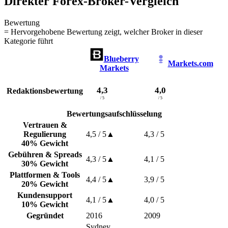
Direkter Forex-Broker-Vergleich
Bewertung
= Hervorgehobene Bewertung zeigt, welcher Broker in dieser
Kategorie führt
Blueberry
Markets.com
Markets
4,3
4,0
Redaktionsbewertung
/ 5
/ 5
Bewertungsaufschlüsselung
Vertrauen &
Regulierung
4,5
/ 5
▲
4,3
/ 5
40% Gewicht
Gebühren & Spreads
4,3
/ 5
▲
4,1
/ 5
30% Gewicht
Plattformen & Tools
4,4
/ 5
▲
3,9
/ 5
20% Gewicht
Kundensupport
4,1
/ 5
▲
4,0
/ 5
10% Gewicht
Gegründet
2016
2009
Sydney,