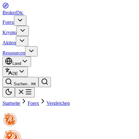
BrokerDir
.
Forex
Krypto
Aktien
Ressourcen
Land
DE
Suchen...
⌘
K
Startseite
Forex
Vergleichen