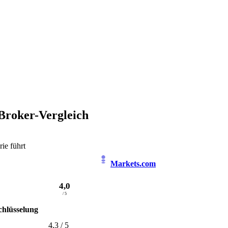
Broker-Vergleich
ie führt
Markets.com
4,0
/ 5
chlüsselung
4,3
/ 5