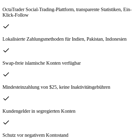
OctaTrader Social-Trading-Plattform, transparente Statistiken, Ein-
Klick-Follow
Lokalisierte Zahlungsmethoden für Indien, Pakistan, Indonesien
Swap-freie islamische Konten verfügbar
Mindesteinzahlung von $25, keine Inaktivitätsgebühren
Kundengelder in segregierten Konten
Schutz vor negativem Kontostand