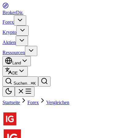
BrokerDir
.
Forex
Krypto
Aktien
Ressourcen
Land
DE
Suchen...
⌘
K
Startseite
Forex
Vergleichen