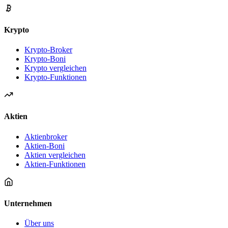
Krypto
Krypto-Broker
Krypto-Boni
Krypto vergleichen
Krypto-Funktionen
Aktien
Aktienbroker
Aktien-Boni
Aktien vergleichen
Aktien-Funktionen
Unternehmen
Über uns