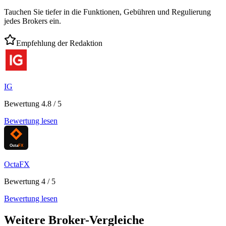
Tauchen Sie tiefer in die Funktionen, Gebühren und Regulierung
jedes Brokers ein.
Empfehlung der Redaktion
IG
Bewertung 4.8 / 5
Bewertung lesen
OctaFX
Bewertung 4 / 5
Bewertung lesen
Weitere Broker-Vergleiche