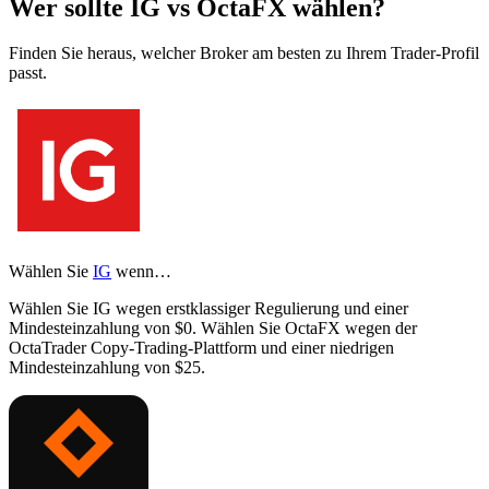
Wer sollte IG vs OctaFX wählen?
Finden Sie heraus, welcher Broker am besten zu Ihrem Trader-Profil
passt.
Wählen Sie
IG
wenn…
Wählen Sie IG wegen erstklassiger Regulierung und einer
Mindesteinzahlung von $0. Wählen Sie OctaFX wegen der
OctaTrader Copy-Trading-Plattform und einer niedrigen
Mindesteinzahlung von $25.