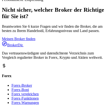
Nicht sicher, welcher Broker der Richtige
für Sie ist?
Beantworten Sie 6 kurze Fragen und wir finden die Broker, die am
besten zu Ihrem Handelsstil, Erfahrungsniveau und Land passen.
Meinen Broker finden
BrokerDir
.
Das vertrauenswürdigste und datendichteste Verzeichnis zum
Vergleich regulierter Broker in Forex, Krypto und Aktien weltweit.
Forex
Forex-Broker
Forex-Boni
Forex vergleichen
Forex-Funktionen
Forex-Warnungen