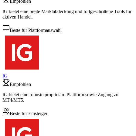
Empfohlen
IG bietet eine breite Marktabdeckung und fortgeschrittene Tools für
aktiven Handel.
Beste für Plattformauswahl
IG
Empfohlen
IG bietet eine robuste proprietäre Plattform sowie Zugang zu
MT4/MT5.
Beste für Einsteiger