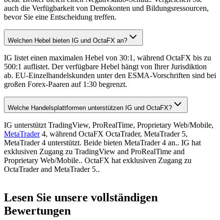
auch die Verfügbarkeit von Demokonten und Bildungsressourcen,
bevor Sie eine Entscheidung treffen.
Welchen Hebel bieten IG und OctaFX an?
IG listet einen maximalen Hebel von 30:1, während OctaFX bis zu
500:1 auflistet. Der verfügbare Hebel hängt von Ihrer Jurisdiktion
ab. EU-Einzelhandelskunden unter den ESMA-Vorschriften sind bei
großen Forex-Paaren auf 1:30 begrenzt.
Welche Handelsplattformen unterstützen IG und OctaFX?
IG unterstützt TradingView, ProRealTime, Proprietary Web/Mobile,
MetaTrader
4, während OctaFX OctaTrader, MetaTrader 5,
MetaTrader 4 unterstützt. Beide bieten MetaTrader 4 an.. IG hat
exklusiven Zugang zu TradingView and ProRealTime and
Proprietary Web/Mobile.. OctaFX hat exklusiven Zugang zu
OctaTrader and MetaTrader 5..
Lesen Sie unsere vollständigen
Bewertungen