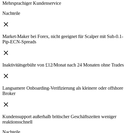
Mehrsprachiger Kundenservice
Nachteile
Market-Maker bei Forex, nicht geeignet für Scalper mit Sub-0.1-
Pip-ECN-Spreads
Inaktivitätsgebühr von £12/Monat nach 24 Monaten ohne Trades
Langsamere Onboarding-Verifizierung als kleinere oder offshore
Broker
Kundensupport außerhalb britischer Geschäftszeiten weniger
reaktionsschnell
Nachteile