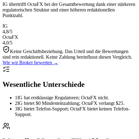
IG übertrifft OctaFX bei der Gesamtbewertung dank einer stärkeren
regulatorischen Struktur und einer höheren redaktionellen
Punktzahl.
IG
4,8
/5
OctaFX
4,0
/5
Keine Geschäftsbeziehung.
Das Urteil und die Bewertungen
sind rein redaktionell. Keine Zahlung beeinflusst diesen Vergleich.
Wie wir Broker bewerten →
Wesentliche Unterschiede
1
IG hat erstklassige Regulatoren; OctaFX nicht.
2
IG bietet $0 Mindesteinzahlung; OctaFX verlangt $25.
3
IG bietet Telefon-Support; OctaFX bietet keinen Telefon-
Support.