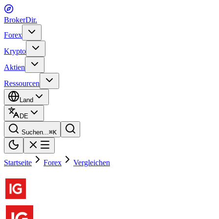
BrokerDir
.
Forex
Krypto
Aktien
Ressourcen
Land
DE
Suchen...
⌘
K
Startseite
Forex
Vergleichen