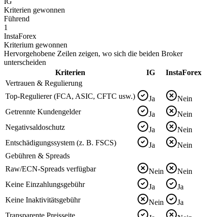
IG
Kriterien gewonnen
Führend
1
InstaForex
Kriterium gewonnen
Hervorgehobene Zeilen zeigen, wo sich die beiden Broker
unterscheiden
Kriterien
IG
InstaForex
Vertrauen & Regulierung
Top-Regulierer (FCA, ASIC, CFTC usw.)
Ja
Nein
Getrennte Kundengelder
Ja
Nein
Negativsaldoschutz
Ja
Nein
Entschädigungssystem (z. B. FSCS)
Ja
Nein
Gebühren & Spreads
Raw/ECN-Spreads verfügbar
Nein
Nein
Keine Einzahlungsgebühr
Ja
Ja
Keine Inaktivitätsgebühr
Nein
Ja
Transparente Preisseite