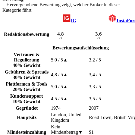
= Hervorgehobene Bewertung zeigt, welcher Broker in dieser
Kategorie führt
IG
InstaFor
4,8
3,6
Redaktionsbewertung
/ 5
/ 5
Bewertungsaufschlüsselung
Vertrauen &
Regulierung
5,0
/ 5
▲
3,2
/ 5
40% Gewicht
Gebühren & Spreads
4,8
/ 5
▲
3,4
/ 5
30% Gewicht
Plattformen & Tools
5,0
/ 5
▲
3,3
/ 5
20% Gewicht
Kundensupport
4,5
/ 5
▲
3,5
/ 5
10% Gewicht
Gegründet
1974
2007
London, United
Hauptsitz
Road Town, British Virg
Kingdom
Kein
Mindesteinzahlung
Mindestbetrag
▼
$1