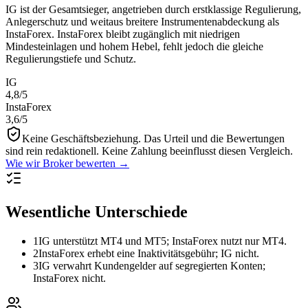
IG ist der Gesamtsieger, angetrieben durch erstklassige Regulierung,
Anlegerschutz und weitaus breitere Instrumentenabdeckung als
InstaForex. InstaForex bleibt zugänglich mit niedrigen
Mindesteinlagen und hohem Hebel, fehlt jedoch die gleiche
Regulierungstiefe und Schutz.
IG
4,8
/5
InstaForex
3,6
/5
Keine Geschäftsbeziehung.
Das Urteil und die Bewertungen
sind rein redaktionell. Keine Zahlung beeinflusst diesen Vergleich.
Wie wir Broker bewerten →
Wesentliche Unterschiede
1
IG unterstützt MT4 und MT5; InstaForex nutzt nur MT4.
2
InstaForex erhebt eine Inaktivitätsgebühr; IG nicht.
3
IG verwahrt Kundengelder auf segregierten Konten;
InstaForex nicht.