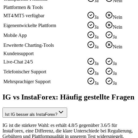
Ja
Nein
Plattformen & Tools
MT4/MT5 verfügbar
Ja
Nein
Eigenentwickelte Plattform
Ja
Nein
Mobile App
Ja
Ja
Erweiterte Charting-Tools
Ja
Nein
Kundensupport
Live-Chat 24/5
Ja
Ja
Telefonischer Support
Ja
Ja
Mehrsprachiger Support
Ja
Ja
IG vs InstaForex: Häufig gestellte Fragen
Ist IG besser als InstaForex?
IG ist die stärkere Wahl: es erhält 4.8/5 gegenüber 3.6/5 für
InstaForex, eine Differenz, die klare Unterschiede bei Regulierung,
Gebühren und Plattformqualität in unserem Test widerspiegelt.