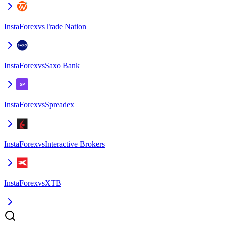
InstaForex
vs
Trade Nation
InstaForex
vs
Saxo Bank
InstaForex
vs
Spreadex
InstaForex
vs
Interactive Brokers
InstaForex
vs
XTB