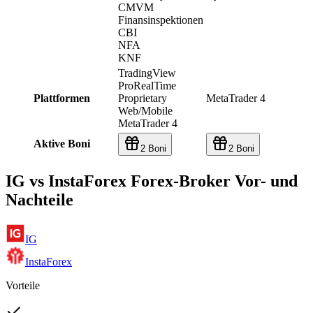
CMVM
Finansinspektionen
CBI
NFA
KNF
TradingView
ProRealTime
Plattformen
Proprietary
MetaTrader 4
Web/Mobile
MetaTrader 4
Aktive Boni
2 Boni
2 Boni
IG vs InstaForex Forex-Broker Vor- und
Nachteile
IG
InstaForex
Vorteile