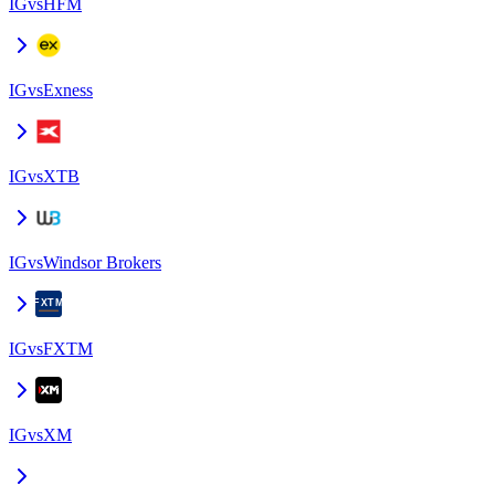
IG
vs
HFM
IG
vs
Exness
IG
vs
XTB
IG
vs
Windsor Brokers
IG
vs
FXTM
IG
vs
XM