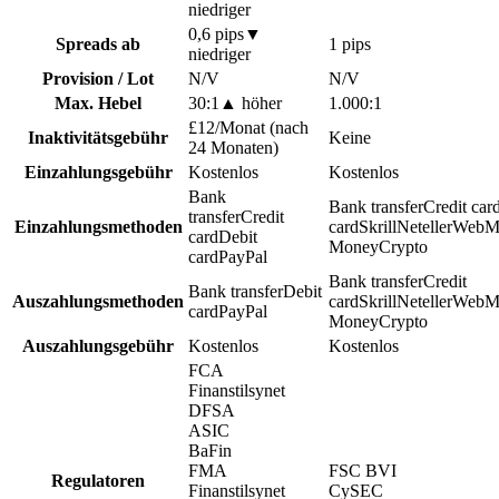
niedriger
0,6 pips
▼
Spreads ab
1 pips
niedriger
Provision / Lot
N/V
N/V
Max. Hebel
30:1
▲
höher
1.000:1
£12/Monat (nach
Inaktivitätsgebühr
Keine
24 Monaten)
Einzahlungsgebühr
Kostenlos
Kostenlos
Bank
Bank transfer
Credit car
transfer
Credit
Einzahlungsmethoden
card
Skrill
Neteller
WebM
card
Debit
Money
Crypto
card
PayPal
Bank transfer
Credit
Bank transfer
Debit
Auszahlungsmethoden
card
Skrill
Neteller
WebM
card
PayPal
Money
Crypto
Auszahlungsgebühr
Kostenlos
Kostenlos
FCA
Finanstilsynet
DFSA
ASIC
BaFin
FMA
FSC BVI
Regulatoren
Finanstilsynet
CySEC