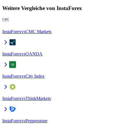
Weitere Vergleiche von InstaForex
InstaForex
vs
CMC Markets
InstaForex
vs
OANDA
InstaForex
vs
City Index
InstaForex
vs
ThinkMarkets
InstaForex
vs
Pepperstone