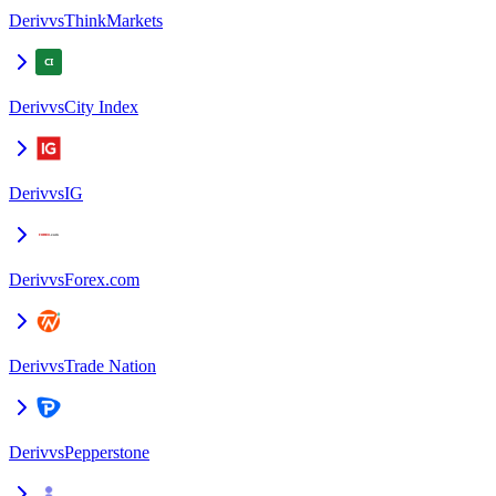
Deriv
vs
ThinkMarkets
Deriv
vs
City Index
Deriv
vs
IG
Deriv
vs
Forex.com
Deriv
vs
Trade Nation
Deriv
vs
Pepperstone