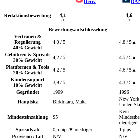
Deriv
OA
4,1
4,6
Redaktionsbewertung
/ 5
/ 5
Bewertungsaufschlüsselung
Vertrauen &
Regulierung
4,0
/ 5
4,8
/ 5
▲
40% Gewicht
Gebühren & Spreads
4,2
/ 5
4,5
/ 5
▲
30% Gewicht
Plattformen & Tools
4,2
/ 5
4,6
/ 5
▲
20% Gewicht
Kundensupport
3,9
/ 5
4,3
/ 5
▲
10% Gewicht
Gegründet
1999
1996
New York
Hauptsitz
Birkirkara, Malta
United Sta
Kein
Mindesteinzahlung
$5
Mindestbe
niedriger
Spreads ab
0,5 pips
▼
niedriger
1 pips
Provision / Lot
N/V
N/V