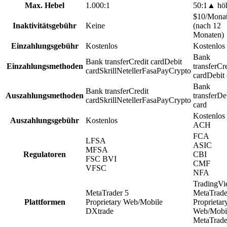
Max. Hebel
1.000:1
50:1
▲
hö
$10/Mona
Inaktivitätsgebühr
Keine
(nach 12
Monaten)
Einzahlungsgebühr
Kostenlos
Kostenlos
Bank
Bank transfer
Credit card
Debit
Einzahlungsmethoden
transfer
Cre
card
Skrill
Neteller
FasaPay
Crypto
card
Debit 
Bank
Bank transfer
Credit
Auszahlungsmethoden
transfer
De
card
Skrill
Neteller
FasaPay
Crypto
card
Kostenlos 
Auszahlungsgebühr
Kostenlos
ACH
FCA
LFSA
ASIC
MFSA
Regulatoren
CBI
FSC BVI
CMF
VFSC
NFA
TradingV
MetaTrader 5
MetaTrade
Plattformen
Proprietary Web/Mobile
Proprietar
DXtrade
Web/Mobi
MetaTrade