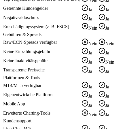
Nein
Ja
Getrennte Kundengelder
Ja
Ja
Negativsaldoschutz
Ja
Ja
Entschädigungssystem (z. B. FSCS)
Nein
Ja
Gebühren & Spreads
Raw/ECN-Spreads verfügbar
Nein
Nein
Keine Einzahlungsgebühr
Ja
Ja
Keine Inaktivitätsgebühr
Ja
Nein
Transparente Preisseite
Ja
Ja
Plattformen & Tools
MT4/MT5 verfügbar
Ja
Ja
Eigenentwickelte Plattform
Ja
Ja
Mobile App
Ja
Ja
Erweiterte Charting-Tools
Nein
Ja
Kundensupport
Live-Chat 24/5