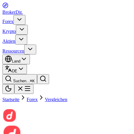
BrokerDir
.
Forex
Krypto
Aktien
Ressourcen
Land
DE
Suchen...
⌘
K
Startseite
Forex
Vergleichen