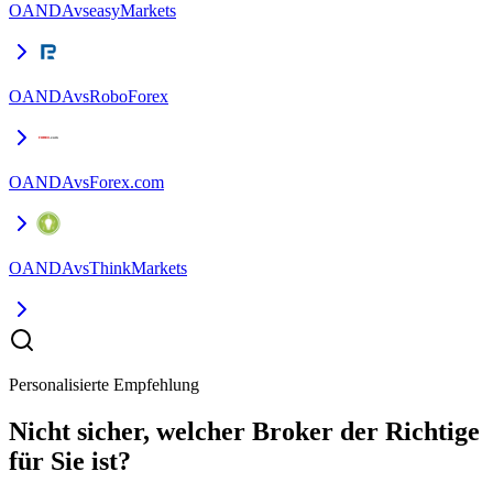
OANDA
vs
easyMarkets
OANDA
vs
RoboForex
OANDA
vs
Forex.com
OANDA
vs
ThinkMarkets
Personalisierte Empfehlung
Nicht sicher, welcher Broker der Richtige
für Sie ist?