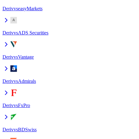
Deriv
vs
easyMarkets
Deriv
vs
ADS Securities
Deriv
vs
Vantage
Deriv
vs
Admirals
Deriv
vs
FxPro
Deriv
vs
BDSwiss