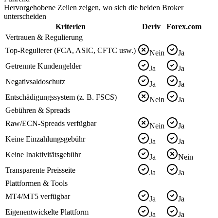
Hervorgehobene Zeilen zeigen, wo sich die beiden Broker
unterscheiden
Kriterien
Deriv
Forex.com
Vertrauen & Regulierung
Top-Regulierer (FCA, ASIC, CFTC usw.)
Nein
Ja
Getrennte Kundengelder
Ja
Ja
Negativsaldoschutz
Ja
Ja
Entschädigungssystem (z. B. FSCS)
Nein
Ja
Gebühren & Spreads
Raw/ECN-Spreads verfügbar
Nein
Ja
Keine Einzahlungsgebühr
Ja
Ja
Keine Inaktivitätsgebühr
Ja
Nein
Transparente Preisseite
Ja
Ja
Plattformen & Tools
MT4/MT5 verfügbar
Ja
Ja
Eigenentwickelte Plattform
Ja
Ja