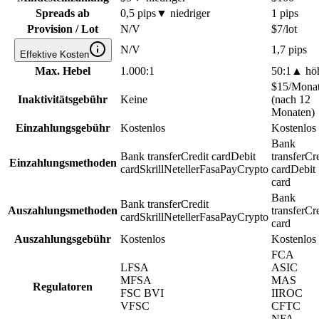
Spreads ab
0,5 pips
▼
niedriger
1 pips
Provision / Lot
N/V
$7/lot
N/V
1,7 pips
Effektive Kosten
Max. Hebel
1.000:1
50:1
▲
hö
$15/Mona
Inaktivitätsgebühr
Keine
(nach 12
Monaten)
Einzahlungsgebühr
Kostenlos
Kostenlos
Bank
Bank transfer
Credit card
Debit
transfer
Cre
Einzahlungsmethoden
card
Skrill
Neteller
FasaPay
Crypto
card
Debit
card
Bank
Bank transfer
Credit
Auszahlungsmethoden
transfer
Cre
card
Skrill
Neteller
FasaPay
Crypto
card
Auszahlungsgebühr
Kostenlos
Kostenlos
FCA
LFSA
ASIC
MFSA
MAS
Regulatoren
FSC BVI
IIROC
VFSC
CFTC
NFA