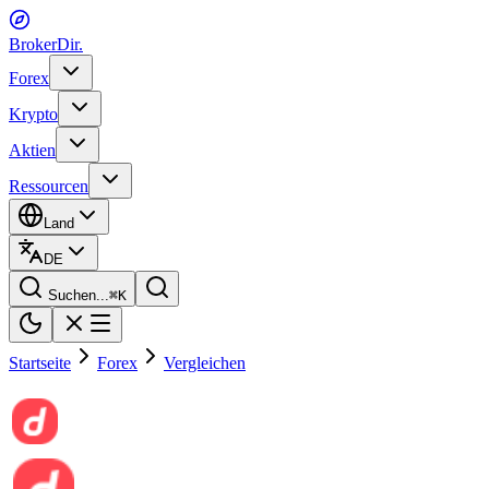
BrokerDir
.
Forex
Krypto
Aktien
Ressourcen
Land
DE
Suchen...
⌘
K
Startseite
Forex
Vergleichen