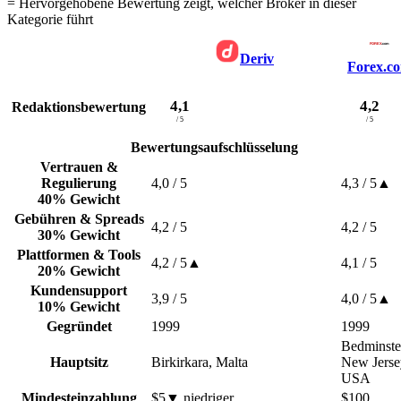
= Hervorgehobene Bewertung zeigt, welcher Broker in dieser
Kategorie führt
Deriv
Forex.c
4,1
4,2
Redaktionsbewertung
/ 5
/ 5
Bewertungsaufschlüsselung
Vertrauen &
Regulierung
4,0
/ 5
4,3
/ 5
▲
40% Gewicht
Gebühren & Spreads
4,2
/ 5
4,2
/ 5
30% Gewicht
Plattformen & Tools
4,2
/ 5
▲
4,1
/ 5
20% Gewicht
Kundensupport
3,9
/ 5
4,0
/ 5
▲
10% Gewicht
Gegründet
1999
1999
Bedminste
Hauptsitz
Birkirkara, Malta
New Jerse
USA
Mindesteinzahlung
$5
▼
niedriger
$100