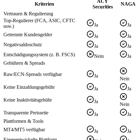
ACY
Kriterien
NAGA
Securities
Vertrauen & Regulierung
Top-Regulierer (FCA, ASIC, CFTC
Ja
Ja
usw.)
Getrennte Kundengelder
Ja
Ja
Negativsaldoschutz
Ja
Ja
Entschädigungssystem (z. B. FSCS)
Nein
Ja
Gebühren & Spreads
Raw/ECN-Spreads verfügbar
Ja
Nein
Keine Einzahlungsgebühr
Ja
Ja
Keine Inaktivitätsgebühr
Ja
Nein
Transparente Preisseite
Ja
Ja
Plattformen & Tools
MT4/MT5 verfügbar
Ja
Ja
Eigenentwickelte Plattform