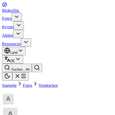
BrokerDir
.
Forex
Krypto
Aktien
Ressourcen
Land
DE
Suchen...
⌘
K
Startseite
Forex
Vergleichen