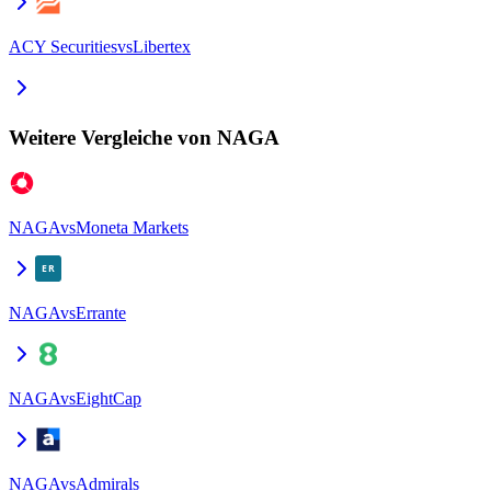
ACY Securities
vs
Libertex
Weitere Vergleiche von NAGA
NAGA
vs
Moneta Markets
NAGA
vs
Errante
NAGA
vs
EightCap
NAGA
vs
Admirals