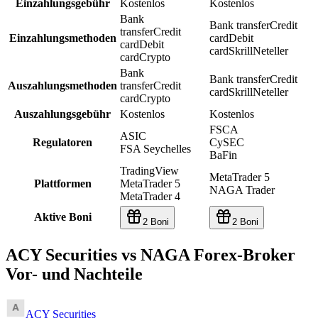
Einzahlungsgebühr
Kostenlos
Kostenlos
Bank
Bank transfer
Credit
transfer
Credit
Einzahlungsmethoden
card
Debit
card
Debit
card
Skrill
Neteller
card
Crypto
Bank
Bank transfer
Credit
Auszahlungsmethoden
transfer
Credit
card
Skrill
Neteller
card
Crypto
Auszahlungsgebühr
Kostenlos
Kostenlos
FSCA
ASIC
Regulatoren
CySEC
FSA Seychelles
BaFin
TradingView
MetaTrader 5
Plattformen
MetaTrader 5
NAGA Trader
MetaTrader 4
Aktive Boni
2 Boni
2 Boni
ACY Securities vs NAGA Forex-Broker
Vor- und Nachteile
ACY Securities