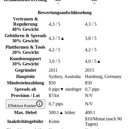
/ 5
/ 5
Bewertungsaufschlüsselung
Vertrauen &
Regulierung
4,3
/ 5
4,3
/ 5
40% Gewicht
Gebühren & Spreads
4,3
/ 5
▲
3,8
/ 5
30% Gewicht
Plattformen & Tools
4,2
/ 5
4,2
/ 5
20% Gewicht
Kundensupport
3,9
/ 5
4,0
/ 5
▲
10% Gewicht
Gegründet
2011
2015
Hauptsitz
Sydney, Australia
Hamburg, Germany
Mindesteinzahlung
$50
$50
Spreads ab
0 pips
▼
niedriger
0,7 pips
Provision / Lot
$7/lot
N/V
0,7 pips
N/V
Effektive Kosten
Max. Hebel
500:1
▲
höher
400:1
$10/Monat (nach 90
Inaktivitätsgebühr
Keine
Tagen)