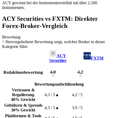
ACY gewinnt bei der Instrumentenvielfalt mit über 2.200
Instrumenten.
ACY Securities vs FXTM: Direkter
Forex-Broker-Vergleich
Bewertung
= Hervorgehobene Bewertung zeigt, welcher Broker in dieser
Kategorie führt
ACY
FXTM
Securities
4,0
4,2
Redaktionsbewertung
/ 5
/ 5
Bewertungsaufschlüsselung
Vertrauen &
Regulierung
4,3
/ 5
▲
4,2
/ 5
40% Gewicht
Gebühren & Spreads
4,3
/ 5
▲
3,9
/ 5
30% Gewicht
Plattformen & Tools