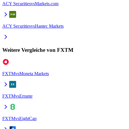
ACY Securities
vs
Markets.com
ACY Securities
vs
Hantec Markets
Weitere Vergleiche von FXTM
FXTM
vs
Moneta Markets
FXTM
vs
Errante
FXTM
vs
EightCap