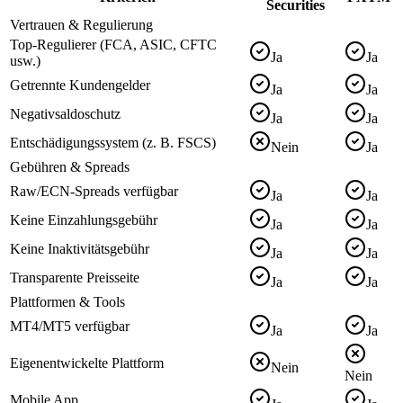
Securities
Vertrauen & Regulierung
Top-Regulierer (FCA, ASIC, CFTC
Ja
Ja
usw.)
Getrennte Kundengelder
Ja
Ja
Negativsaldoschutz
Ja
Ja
Entschädigungssystem (z. B. FSCS)
Nein
Ja
Gebühren & Spreads
Raw/ECN-Spreads verfügbar
Ja
Ja
Keine Einzahlungsgebühr
Ja
Ja
Keine Inaktivitätsgebühr
Ja
Ja
Transparente Preisseite
Ja
Ja
Plattformen & Tools
MT4/MT5 verfügbar
Ja
Ja
Eigenentwickelte Plattform
Nein
Nein
Mobile App