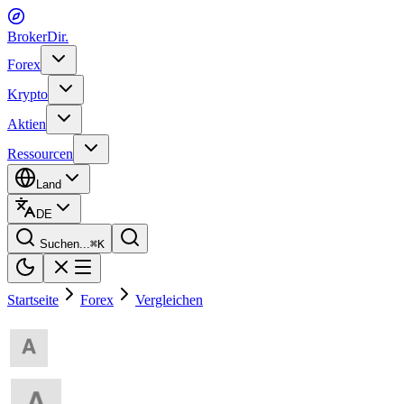
BrokerDir
.
Forex
Krypto
Aktien
Ressourcen
Land
DE
Suchen...
⌘
K
Startseite
Forex
Vergleichen