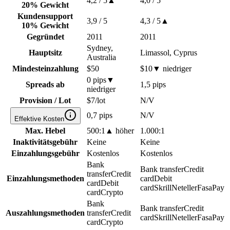
4,2
/ 5
▲
4,0
/ 5
20% Gewicht
Kundensupport
3,9
/ 5
4,3
/ 5
▲
10% Gewicht
Gegründet
2011
2011
Sydney,
Hauptsitz
Limassol, Cyprus
Australia
Mindesteinzahlung
$50
$10
▼
niedriger
0 pips
▼
Spreads ab
1,5 pips
niedriger
Provision / Lot
$7/lot
N/V
0,7 pips
N/V
Effektive Kosten
Max. Hebel
500:1
▲
höher
1.000:1
Inaktivitätsgebühr
Keine
Keine
Einzahlungsgebühr
Kostenlos
Kostenlos
Bank
Bank transfer
Credit
transfer
Credit
Einzahlungsmethoden
card
Debit
card
Debit
card
Skrill
Neteller
FasaPay
card
Crypto
Bank
Bank transfer
Credit
Auszahlungsmethoden
transfer
Credit
card
Skrill
Neteller
FasaPay
card
Crypto