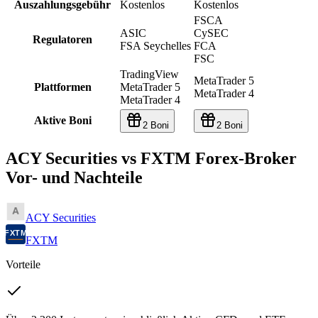
Auszahlungsgebühr
Kostenlos
Kostenlos
FSCA
ASIC
CySEC
Regulatoren
FSA Seychelles
FCA
FSC
TradingView
MetaTrader 5
Plattformen
MetaTrader 5
MetaTrader 4
MetaTrader 4
Aktive Boni
2 Boni
2 Boni
ACY Securities vs FXTM Forex-Broker
Vor- und Nachteile
ACY Securities
FXTM
Vorteile