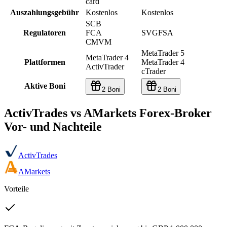
card
Auszahlungsgebühr
Kostenlos
Kostenlos
SCB
Regulatoren
FCA
SVGFSA
CMVM
MetaTrader 5
MetaTrader 4
Plattformen
MetaTrader 4
ActivTrader
cTrader
Aktive Boni
2 Boni
2 Boni
ActivTrades vs AMarkets Forex-Broker
Vor- und Nachteile
ActivTrades
AMarkets
Vorteile