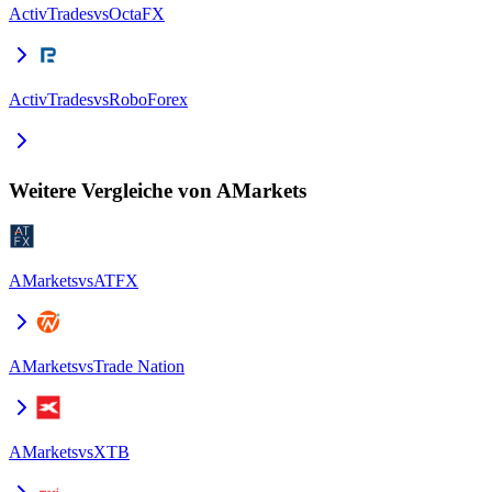
ActivTrades
vs
OctaFX
ActivTrades
vs
RoboForex
Weitere Vergleiche von AMarkets
AMarkets
vs
ATFX
AMarkets
vs
Trade Nation
AMarkets
vs
XTB