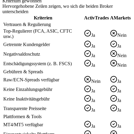
Kriterium gewonnen
Hervorgehobene Zeilen zeigen, wo sich die beiden Broker
unterscheiden
Kriterien
ActivTrades
AMarkets
Vertrauen & Regulierung
Top-Regulierer (FCA, ASIC, CFTC
Ja
Nein
usw.)
Getrennte Kundengelder
Ja
Ja
Negativsaldoschutz
Ja
Nein
Entschädigungssystem (z. B. FSCS)
Ja
Nein
Gebühren & Spreads
Raw/ECN-Spreads verfügbar
Nein
Ja
Keine Einzahlungsgebühr
Ja
Ja
Keine Inaktivitätsgebühr
Ja
Ja
Transparente Preisseite
Ja
Ja
Plattformen & Tools
MT4/MT5 verfügbar
Ja
Ja