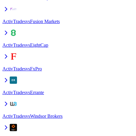
ActivTrades
vs
Fusion Markets
ActivTrades
vs
EightCap
ActivTrades
vs
FxPro
ActivTrades
vs
Errante
ActivTrades
vs
Windsor Brokers