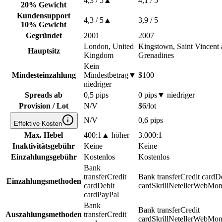
4,3
/ 5
▲
4,1
/ 5
20% Gewicht
Kundensupport
4,3
/ 5
▲
3,9
/ 5
10% Gewicht
Gegründet
2001
2007
London, United
Kingstown, Saint Vincent 
Hauptsitz
Kingdom
Grenadines
Kein
Mindesteinzahlung
Mindestbetrag
▼
$100
niedriger
Spreads ab
0,5 pips
0 pips
▼
niedriger
Provision / Lot
N/V
$6/lot
N/V
0,6 pips
Effektive Kosten
Max. Hebel
400:1
▲
höher
3.000:1
Inaktivitätsgebühr
Keine
Keine
Einzahlungsgebühr
Kostenlos
Kostenlos
Bank
transfer
Credit
Bank transfer
Credit card
De
Einzahlungsmethoden
card
Debit
card
Skrill
Neteller
WebMon
card
PayPal
Bank
Bank transfer
Credit
Auszahlungsmethoden
transfer
Credit
card
Skrill
Neteller
WebMon