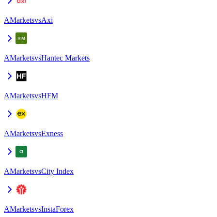
AMarkets
vs
Axi
AMarkets
vs
Hantec Markets
AMarkets
vs
HFM
AMarkets
vs
Exness
AMarkets
vs
City Index
AMarkets
vs
InstaForex