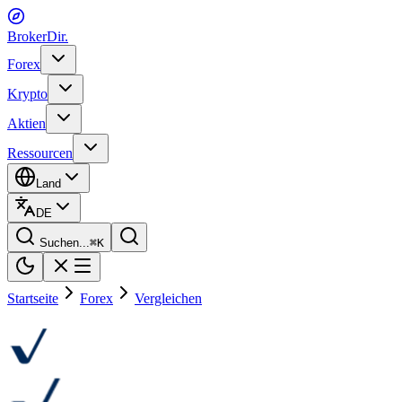
BrokerDir
.
Forex
Krypto
Aktien
Ressourcen
Land
DE
Suchen...
⌘
K
Startseite
Forex
Vergleichen