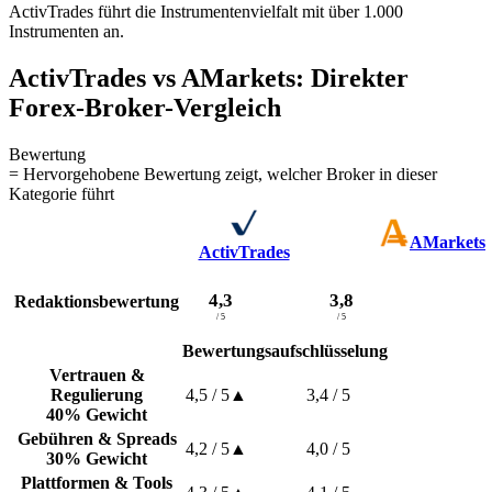
ActivTrades führt die Instrumentenvielfalt mit über 1.000
Instrumenten an.
ActivTrades vs AMarkets: Direkter
Forex-Broker-Vergleich
Bewertung
= Hervorgehobene Bewertung zeigt, welcher Broker in dieser
Kategorie führt
AMarkets
ActivTrades
4,3
3,8
Redaktionsbewertung
/ 5
/ 5
Bewertungsaufschlüsselung
Vertrauen &
Regulierung
4,5
/ 5
▲
3,4
/ 5
40% Gewicht
Gebühren & Spreads
4,2
/ 5
▲
4,0
/ 5
30% Gewicht
Plattformen & Tools