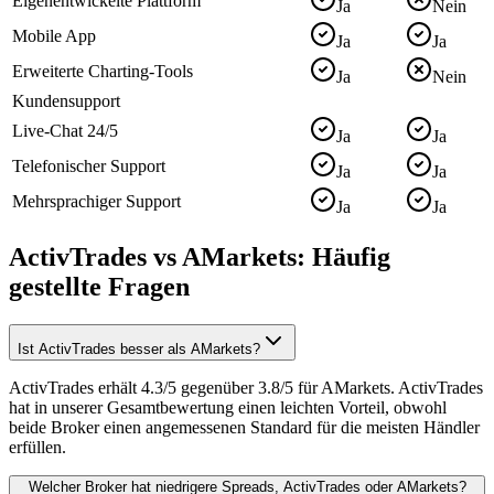
Eigenentwickelte Plattform
Ja
Nein
Mobile App
Ja
Ja
Erweiterte Charting-Tools
Ja
Nein
Kundensupport
Live-Chat 24/5
Ja
Ja
Telefonischer Support
Ja
Ja
Mehrsprachiger Support
Ja
Ja
ActivTrades vs AMarkets: Häufig
gestellte Fragen
Ist ActivTrades besser als AMarkets?
ActivTrades erhält 4.3/5 gegenüber 3.8/5 für AMarkets. ActivTrades
hat in unserer Gesamtbewertung einen leichten Vorteil, obwohl
beide Broker einen angemessenen Standard für die meisten Händler
erfüllen.
Welcher Broker hat niedrigere Spreads, ActivTrades oder AMarkets?