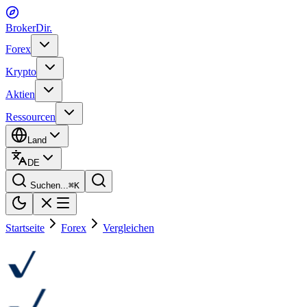
BrokerDir
.
Forex
Krypto
Aktien
Ressourcen
Land
DE
Suchen...
⌘
K
Startseite
Forex
Vergleichen