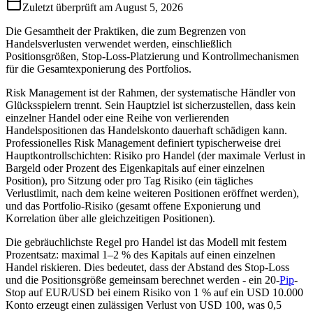
Zuletzt überprüft am
August 5, 2026
Die Gesamtheit der Praktiken, die zum Begrenzen von
Handelsverlusten verwendet werden, einschließlich
Positionsgrößen, Stop-Loss-Platzierung und Kontrollmechanismen
für die Gesamtexponierung des Portfolios.
Risk Management ist der Rahmen, der systematische Händler von
Glücksspielern trennt. Sein Hauptziel ist sicherzustellen, dass kein
einzelner Handel oder eine Reihe von verlierenden
Handelspositionen das Handelskonto dauerhaft schädigen kann.
Professionelles Risk Management definiert typischerweise drei
Hauptkontrollschichten: Risiko pro Handel (der maximale Verlust in
Bargeld oder Prozent des Eigenkapitals auf einer einzelnen
Position), pro Sitzung oder pro Tag Risiko (ein tägliches
Verlustlimit, nach dem keine weiteren Positionen eröffnet werden),
und das Portfolio-Risiko (gesamt offene Exponierung und
Korrelation über alle gleichzeitigen Positionen).
Die gebräuchlichste Regel pro Handel ist das Modell mit festem
Prozentsatz: maximal 1–2 % des Kapitals auf einen einzelnen
Handel riskieren. Dies bedeutet, dass der Abstand des Stop-Loss
und die Positionsgröße gemeinsam berechnet werden - ein 20-
Pip
-
Stop auf EUR/USD bei einem Risiko von 1 % auf ein USD 10.000
Konto erzeugt einen zulässigen Verlust von USD 100, was 0,5