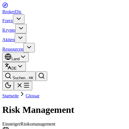
BrokerDir
.
Forex
Krypto
Aktien
Ressourcen
Land
DE
Suchen...
⌘
K
Startseite
Glossar
Risk Management
Einsteiger
Risikomanagement