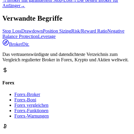
→
Broker mit garantiertem Stop-Loss
→
Die besten Broker für
Anfänger
→
Verwandte Begriffe
Stop Loss
Drawdown
Position Sizing
Risk/Reward Ratio
Negative
Balance Protection
Leverage
BrokerDir
.
Das vertrauenswürdigste und datendichteste Verzeichnis zum
Vergleich regulierter Broker in Forex, Krypto und Aktien weltweit.
Forex
Forex-Broker
Forex-Boni
Forex vergleichen
Forex-Funktionen
Forex-Warnungen