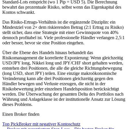
Standard-Lots entspricht (wo 1 Pip = USD 5). Die Berechnung
bewahrt das prozentuale Risiko, selbst wenn das Eigenkapital des
Kontos schwankt.
Das Risiko-Ertrags-Verhältnis ist die ergänzende Disziplin: ein
Mindestziel von 2× dem riskierenden Betrag (2:1 Ertrag zu Risiko)
stellt sicher, dass eine Strategie mit einer Gewinnquote von 40%
dennoch profitabel ist. Viele professionelle Händler verlangen 2,5:1
oder besser, bevor sie eine Position eingehen.
Über die Ebene des Handels hinaus behandelt das
Risikomanagement die korrelierte Exponierung: Wenn gleichzeitig
USD/JPY long, Nikkei long und JPY/CHF short gehalten werden,
entstehen drei Positionen, die alle die gleiche Richtungsbewegung
(long USD, short JPY) teilen. Eine einzige makroökonomische
Veränderung kann alle drei Positionen gleichzeitig gegen den
Händler bewegen und Verluste erzeugen, die nicht in der
Risikobewertung jeder einzelnen Handelsposition berücksichtigt
werden. Die Überwachung der gesamten Delta des Portfolios nach
Währung und Anlageklasse ist der institutionelle Ansatz zur Lösung
dieses Problems.
Einen Broker finden
Top Pick
Broker mit negativer Kontoschutz