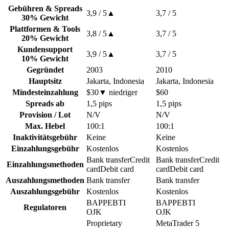
Gebühren & Spreads
3,9
/ 5
▲
3,7
/ 5
30% Gewicht
Plattformen & Tools
3,8
/ 5
▲
3,7
/ 5
20% Gewicht
Kundensupport
3,9
/ 5
▲
3,7
/ 5
10% Gewicht
Gegründet
2003
2010
Hauptsitz
Jakarta, Indonesia
Jakarta, Indonesia
Mindesteinzahlung
$30
▼
niedriger
$60
Spreads ab
1,5 pips
1,5 pips
Provision / Lot
N/V
N/V
Max. Hebel
100:1
100:1
Inaktivitätsgebühr
Keine
Keine
Einzahlungsgebühr
Kostenlos
Kostenlos
Bank transfer
Credit
Bank transfer
Credit
Einzahlungsmethoden
card
Debit card
card
Debit card
Auszahlungsmethoden
Bank transfer
Bank transfer
Auszahlungsgebühr
Kostenlos
Kostenlos
BAPPEBTI
BAPPEBTI
Regulatoren
OJK
OJK
Proprietary
MetaTrader 5