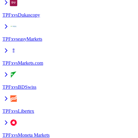
TPFx
vs
Dukascopy
TPFx
vs
easyMarkets
TPFx
vs
Markets.com
TPFx
vs
BDSwiss
TPFx
vs
Libertex
TPFx
vs
Moneta Markets