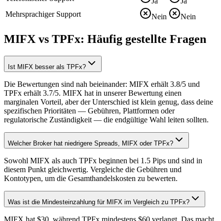
Ja
Ja
Mehrsprachiger Support
Nein
Nein
MIFX vs TPFx: Häufig gestellte Fragen
Ist MIFX besser als TPFx?
Die Bewertungen sind nah beieinander: MIFX erhält 3.8/5 und
TPFx erhält 3.7/5. MIFX hat in unserer Bewertung einen
marginalen Vorteil, aber der Unterschied ist klein genug, dass deine
spezifischen Prioritäten — Gebühren, Plattformen oder
regulatorische Zuständigkeit — die endgültige Wahl leiten sollten.
Welcher Broker hat niedrigere Spreads, MIFX oder TPFx?
Sowohl MIFX als auch TPFx beginnen bei 1.5 Pips und sind in
diesem Punkt gleichwertig. Vergleiche die Gebühren und
Kontotypen, um die Gesamthandelskosten zu bewerten.
Was ist die Mindesteinzahlung für MIFX im Vergleich zu TPFx?
MIFX hat $30, während TPFx mindestens $60 verlangt. Das macht