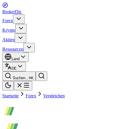
BrokerDir
.
Forex
Krypto
Aktien
Ressourcen
Land
DE
Suchen...
⌘
K
Startseite
Forex
Vergleichen