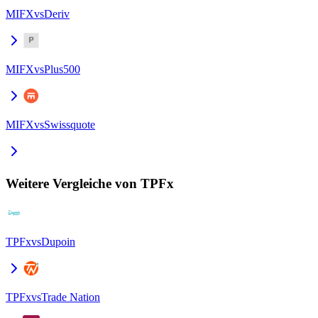
MIFX
vs
Deriv
MIFX
vs
Plus500
MIFX
vs
Swissquote
Weitere Vergleiche von TPFx
TPFx
vs
Dupoin
TPFx
vs
Trade Nation