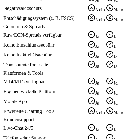
Negativsaldoschutz
Nein
Nein
Entschädigungssystem (z. B. FSCS)
Nein
Nein
Gebühren & Spreads
Raw/ECN-Spreads verfügbar
Ja
Ja
Keine Einzahlungsgebühr
Ja
Ja
Keine Inaktivitätsgebühr
Ja
Ja
Transparente Preisseite
Ja
Ja
Plattformen & Tools
MT4/MT5 verfügbar
Ja
Ja
Eigenentwickelte Plattform
Ja
Ja
Mobile App
Ja
Ja
Erweiterte Charting-Tools
Nein
Nein
Kundensupport
Live-Chat 24/5
Ja
Ja
Telefonischer Support