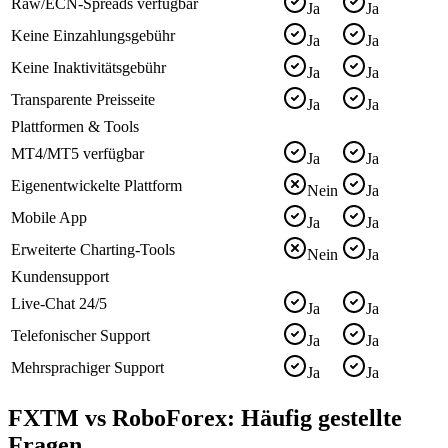
Raw/ECN-Spreads verfügbar
Ja
Ja
Keine Einzahlungsgebühr
Ja
Ja
Keine Inaktivitätsgebühr
Ja
Ja
Transparente Preisseite
Ja
Ja
Plattformen & Tools
MT4/MT5 verfügbar
Ja
Ja
Eigenentwickelte Plattform
Nein
Ja
Mobile App
Ja
Ja
Erweiterte Charting-Tools
Nein
Ja
Kundensupport
Live-Chat 24/5
Ja
Ja
Telefonischer Support
Ja
Ja
Mehrsprachiger Support
Ja
Ja
FXTM vs RoboForex: Häufig gestellte
Fragen