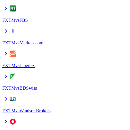
FXTM
vs
FBS
FXTM
vs
Markets.com
FXTM
vs
Libertex
FXTM
vs
BDSwiss
FXTM
vs
Windsor Brokers