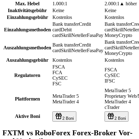
Max. Hebel
1.000:1
2.000:1
▲
höher
Inaktivitätsgebühr
Keine
Keine
Einzahlungsgebühr
Kostenlos
Kostenlos
Bank transfer
Credit
Bank transfer
Cred
Einzahlungsmethoden
card
Debit
card
Skrill
Neteller
card
Skrill
Neteller
FasaPay
Money
Crypto
Bank transfer
Cred
Bank transfer
Credit
Auszahlungsmethoden
card
Skrill
Neteller
card
Skrill
Neteller
FasaPay
Money
Crypto
Auszahlungsgebühr
Kostenlos
Kostenlos
FSCA
FSCA
FCA
Regulatoren
CySEC
CySEC
IFSC
FSC
MetaTrader 5
MetaTrader 5
Proprietary Web/
Plattformen
MetaTrader 4
MetaTrader 4
cTrader
Aktive Boni
2 Boni
2 Boni
FXTM vs RoboForex Forex-Broker Vor-