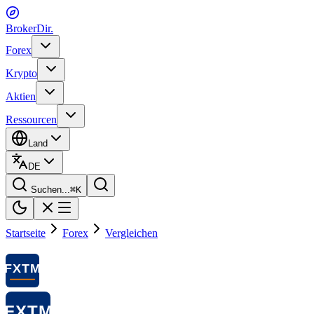
BrokerDir
.
Forex
Krypto
Aktien
Ressourcen
Land
DE
Suchen...
⌘
K
Startseite
Forex
Vergleichen