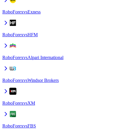
RoboForex
vs
Exness
RoboForex
vs
HFM
RoboForex
vs
Alpari International
RoboForex
vs
Windsor Brokers
RoboForex
vs
XM
RoboForex
vs
FBS