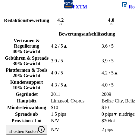
FXTM
Ro
4,2
4,0
Redaktionsbewertung
/ 5
/ 5
Bewertungsaufschlüsselung
Vertrauen &
Regulierung
4,2
/ 5
▲
3,6
/ 5
40% Gewicht
Gebühren & Spreads
3,9
/ 5
3,9
/ 5
30% Gewicht
Plattformen & Tools
4,0
/ 5
4,2
/ 5
▲
20% Gewicht
Kundensupport
4,3
/ 5
▲
4,0
/ 5
10% Gewicht
Gegründet
2011
2009
Hauptsitz
Limassol, Cyprus
Belize City, Beli
Mindesteinzahlung
$10
$10
Spreads ab
1,5 pips
0 pips
▼
niedrige
Provision / Lot
N/V
$20/lot
N/V
2 pips
Effektive Kosten