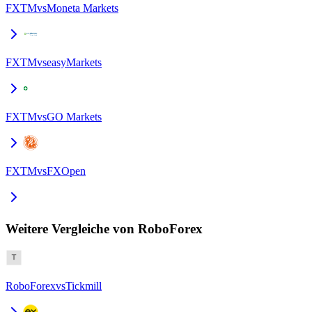
FXTM
vs
Moneta Markets
FXTM
vs
easyMarkets
FXTM
vs
GO Markets
FXTM
vs
FXOpen
Weitere Vergleiche von RoboForex
RoboForex
vs
Tickmill