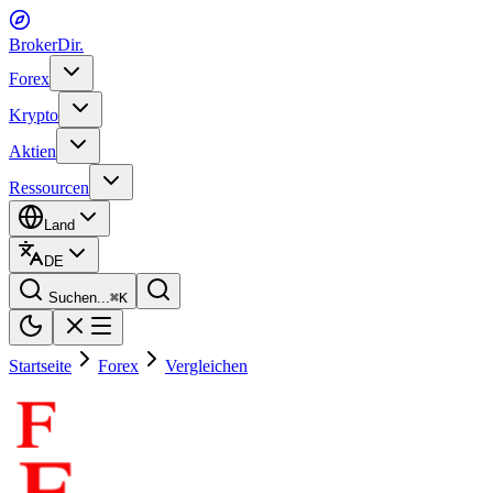
BrokerDir
.
Forex
Krypto
Aktien
Ressourcen
Land
DE
Suchen...
⌘
K
Startseite
Forex
Vergleichen