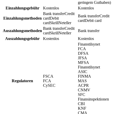
geringem Guthaben)
Einzahlungsgebühr
Kostenlos
Kostenlos
Bank transfer
Credit
Bank transfer
Credit
Einzahlungsmethoden
card
Debit
card
Debit card
card
Skrill
Neteller
Bank transfer
Credit
Auszahlungsmethoden
Bank transfer
card
Skrill
Neteller
Auszahlungsgebühr
Kostenlos
Kostenlos
Finanstilsynet
FCA
DFSA
JFSA
MFSA
Finanstilsynet
ASIC
FSCA
FINMA
Regulatoren
FCA
MAS
CySEC
ACPR
CNMV
SFC
Finansinspektionen
CBI
KNF
CMA