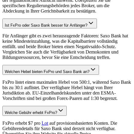
der regulatorischen Aufsicht hinweist. Überprüfen Sie die
spezifischen Regulierungsbehörden jedes Broker, um die
Abdeckung in Ihrer Gerichtsbarkeit zu bestätigen.
Ist FxPro oder Saxo Bank besser für Anfänger?
Für Anfänger gibt es zwei herausragende Faktoren: Saxo Bank hat
keine Mindesteinzahlung, was die Kapitalbarriere vollständig
entfällt. und beide Broker bieten einen Negativsaldo-Schutz.
Vergleichen Sie auch die Verfügbarkeit von Demokonten und
Bildungsressourcen, bevor Sie eine Entscheidung treffen.
Welchen Hebel bieten FxPro und Saxo Bank an?
FxPro listet einen maximalen Hebel von 500:1, während Saxo Bank
bis zu 30:1 auflistet. Der verfügbare Hebel hängt von Ihrer
Jurisdiktion ab. EU-Einzelhandelskunden unter den ESMA-
Vorschriften sind bei großen Forex-Paaren auf 1:30 begrenzt.
Welche Gebühr erhebt FxPro?
FxPro erhebt $7 pro
Lot
auf provisionsbasierten Konten. Die
Gebührendetails für Saxo Bank sind derzeit nicht verfügbar.
Überprüfen Sie ihre Website für aktuelle Preise.