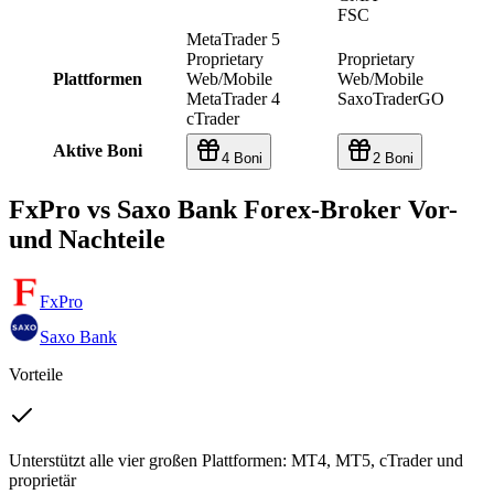
FSC
MetaTrader 5
Proprietary
Proprietary
Plattformen
Web/Mobile
Web/Mobile
MetaTrader 4
SaxoTraderGO
cTrader
Aktive Boni
4 Boni
2 Boni
FxPro vs Saxo Bank Forex-Broker Vor-
und Nachteile
FxPro
Saxo Bank
Vorteile
Unterstützt alle vier großen Plattformen: MT4, MT5, cTrader und
proprietär