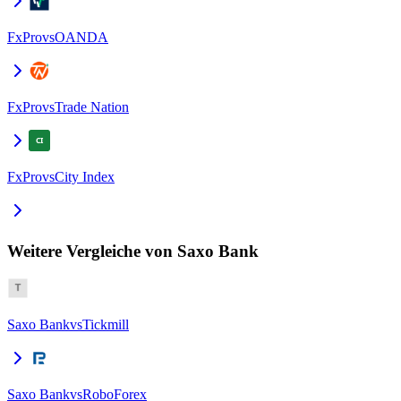
FxPro
vs
OANDA
FxPro
vs
Trade Nation
FxPro
vs
City Index
Weitere Vergleiche von Saxo Bank
Saxo Bank
vs
Tickmill
Saxo Bank
vs
RoboForex