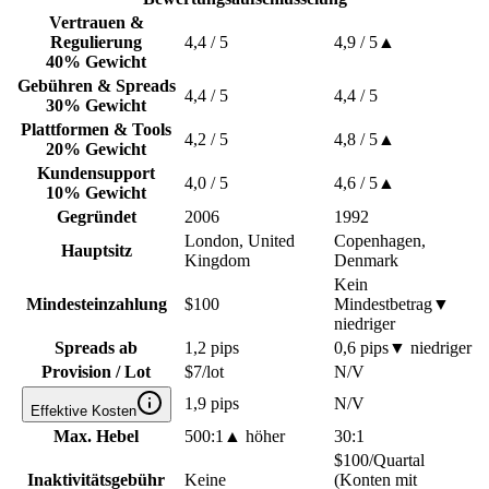
Vertrauen &
Regulierung
4,4
/ 5
4,9
/ 5
▲
40% Gewicht
Gebühren & Spreads
4,4
/ 5
4,4
/ 5
30% Gewicht
Plattformen & Tools
4,2
/ 5
4,8
/ 5
▲
20% Gewicht
Kundensupport
4,0
/ 5
4,6
/ 5
▲
10% Gewicht
Gegründet
2006
1992
London, United
Copenhagen,
Hauptsitz
Kingdom
Denmark
Kein
Mindesteinzahlung
$100
Mindestbetrag
▼
niedriger
Spreads ab
1,2 pips
0,6 pips
▼
niedriger
Provision / Lot
$7/lot
N/V
1,9 pips
N/V
Effektive Kosten
Max. Hebel
500:1
▲
höher
30:1
$100/Quartal
Inaktivitätsgebühr
Keine
(Konten mit