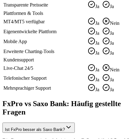
Transparente Preisseite
Ja
Ja
Plattformen & Tools
MT4/MT5 verfügbar
Ja
Nein
Eigenentwickelte Plattform
Ja
Ja
Mobile App
Ja
Ja
Erweiterte Charting-Tools
Ja
Ja
Kundensupport
Live-Chat 24/5
Ja
Nein
Telefonischer Support
Ja
Ja
Mehrsprachiger Support
Ja
Ja
FxPro vs Saxo Bank: Häufig gestellte
Fragen
Ist FxPro besser als Saxo Bank?