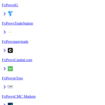
FxPro
vs
IG
FxPro
vs
TradeStation
FxPro
vs
tastytrade
FxPro
vs
Capital.com
FxPro
vs
eToro
FxPro
vs
CMC Markets