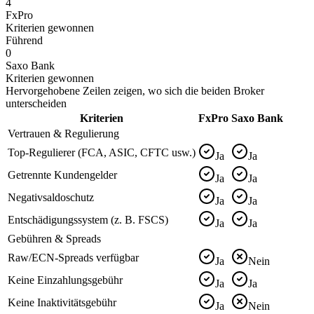
4
FxPro
Kriterien gewonnen
Führend
0
Saxo Bank
Kriterien gewonnen
Hervorgehobene Zeilen zeigen, wo sich die beiden Broker
unterscheiden
Kriterien
FxPro
Saxo Bank
Vertrauen & Regulierung
Top-Regulierer (FCA, ASIC, CFTC usw.)
Ja
Ja
Getrennte Kundengelder
Ja
Ja
Negativsaldoschutz
Ja
Ja
Entschädigungssystem (z. B. FSCS)
Ja
Ja
Gebühren & Spreads
Raw/ECN-Spreads verfügbar
Ja
Nein
Keine Einzahlungsgebühr
Ja
Ja
Keine Inaktivitätsgebühr
Ja
Nein