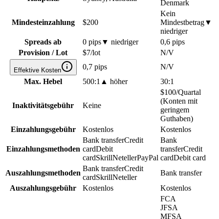
Denmark
Kein
Mindesteinzahlung
$200
Mindestbetrag
▼
niedriger
Spreads ab
0 pips
▼
niedriger
0,6 pips
Provision / Lot
$7/lot
N/V
0,7 pips
N/V
Effektive Kosten
Max. Hebel
500:1
▲
höher
30:1
$100/Quartal
(Konten mit
Inaktivitätsgebühr
Keine
geringem
Guthaben)
Einzahlungsgebühr
Kostenlos
Kostenlos
Bank transfer
Credit
Bank
Einzahlungsmethoden
card
Debit
transfer
Credit
card
Skrill
Neteller
PayPal
card
Debit card
Bank transfer
Credit
Auszahlungsmethoden
Bank transfer
card
Skrill
Neteller
Auszahlungsgebühr
Kostenlos
Kostenlos
FCA
JFSA
MFSA