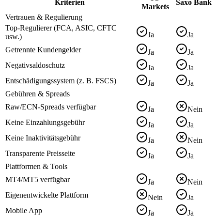
Kriterien
Saxo Bank
Markets
Vertrauen & Regulierung
Top-Regulierer (FCA, ASIC, CFTC
Ja
Ja
usw.)
Getrennte Kundengelder
Ja
Ja
Negativsaldoschutz
Ja
Ja
Entschädigungssystem (z. B. FSCS)
Ja
Ja
Gebühren & Spreads
Raw/ECN-Spreads verfügbar
Ja
Nein
Keine Einzahlungsgebühr
Ja
Ja
Keine Inaktivitätsgebühr
Ja
Nein
Transparente Preisseite
Ja
Ja
Plattformen & Tools
MT4/MT5 verfügbar
Ja
Nein
Eigenentwickelte Plattform
Nein
Ja
Mobile App
Ja
Ja