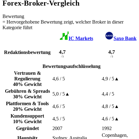
Forex-Broker-Vergleich
Bewertung
= Hervorgehobene Bewertung zeigt, welcher Broker in dieser
Kategorie führt
IC Markets
Saxo Bank
4,7
4,7
Redaktionsbewertung
/ 5
/ 5
Bewertungsaufschlüsselung
Vertrauen &
Regulierung
4,6
/ 5
4,9
/ 5
▲
40% Gewicht
Gebühren & Spreads
5,0
/ 5
▲
4,4
/ 5
30% Gewicht
Plattformen & Tools
4,6
/ 5
4,8
/ 5
▲
20% Gewicht
Kundensupport
4,5
/ 5
4,6
/ 5
▲
10% Gewicht
Gegründet
2007
1992
Copenhagen,
Hauptsitz
Sydney, Australia