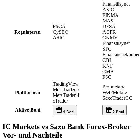
Finanstilsynet
ASIC
FINMA
MAS
FSCA
DFSA
Regulatoren
CySEC
ACPR
ASIC
CNMV
Finanstilsynet
SFC
Finansinspektione
CBI
KNF
CMA
FSC
TradingView
Proprietary
MetaTrader 5
Plattformen
Web/Mobile
MetaTrader 4
SaxoTraderGO
cTrader
Aktive Boni
4 Boni
2 Boni
IC Markets vs Saxo Bank Forex-Broker
Vor- und Nachteile