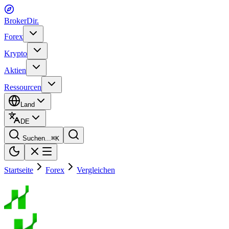
BrokerDir
.
Forex
Krypto
Aktien
Ressourcen
Land
DE
Suchen...
⌘
K
Startseite
Forex
Vergleichen