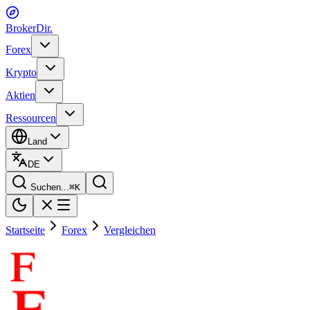
BrokerDir
.
Forex
Krypto
Aktien
Ressourcen
Land
DE
Suchen...
⌘
K
Startseite
Forex
Vergleichen