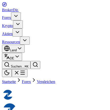
BrokerDir
.
Forex
Krypto
Aktien
Ressourcen
Land
DE
Suchen...
⌘
K
Startseite
Forex
Vergleichen