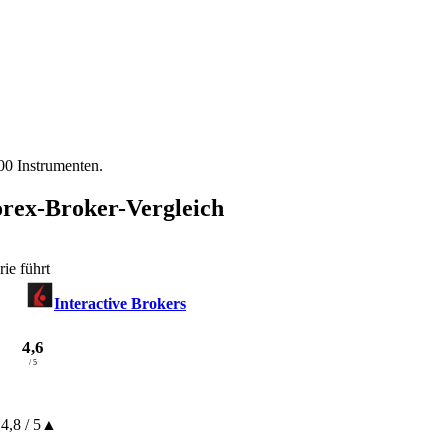
000 Instrumenten.
orex-Broker-Vergleich
ie führt
Interactive Brokers
4,6
/ 5
4,8
/ 5
▲