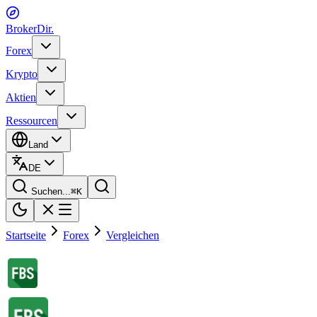
BrokerDir
.
Forex
Krypto
Aktien
Ressourcen
Land
DE
Suchen...
⌘
K
Startseite
Forex
Vergleichen