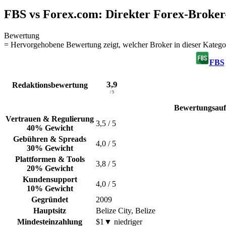
FBS vs Forex.com: Direkter Forex-Broker
Bewertung
= Hervorgehobene Bewertung zeigt, welcher Broker in dieser Kategor
FBS
3,9
Redaktionsbewertung
/ 5
Bewertungsauf
Vertrauen & Regulierung
3,5
/ 5
40% Gewicht
Gebühren & Spreads
4,0
/ 5
30% Gewicht
Plattformen & Tools
3,8
/ 5
20% Gewicht
Kundensupport
4,0
/ 5
10% Gewicht
Gegründet
2009
Hauptsitz
Belize City, Belize
Mindesteinzahlung
$1
▼
niedriger