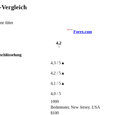
-Vergleich
ie führt
Forex.com
4,2
/ 5
schlüsselung
4,3
/ 5
▲
4,2
/ 5
▲
4,1
/ 5
▲
4,0
/ 5
1999
Bedminster, New Jersey, USA
$100