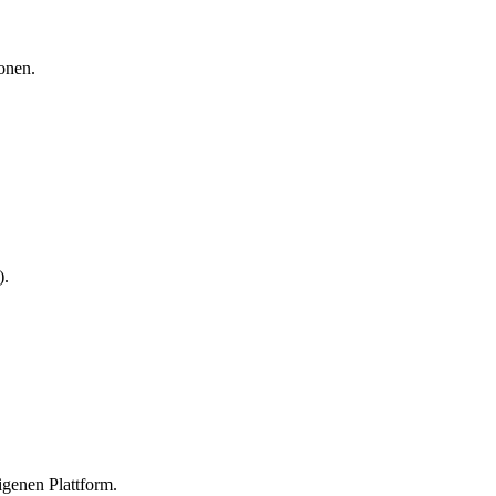
onen.
).
igenen Plattform.