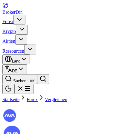
BrokerDir
.
Forex
Krypto
Aktien
Ressourcen
Land
DE
Suchen...
⌘
K
Startseite
Forex
Vergleichen