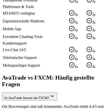
Transparente Preisseite
Ja
Ja
Plattformen & Tools
MT4/MT5 verfügbar
Ja
Ja
Eigenentwickelte Plattform
Ja
Ja
Mobile App
Ja
Ja
Erweiterte Charting-Tools
Ja
Ja
Kundensupport
Live-Chat 24/5
Ja
Ja
Telefonischer Support
Ja
Ja
Mehrsprachiger Support
Ja
Ja
AvaTrade vs FXCM: Häufig gestellte
Fragen
Ist AvaTrade besser als FXCM?
Die Bewertungen sind nah beieinander: AvaTrade erhält 4.4/5 und