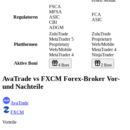
ersten Monat
FSCA
MFSA
FCA
Regulatoren
ASIC
ASIC
CBI
ADGM
ZuluTrade
ZuluTrade
MetaTrader 5
Proprietary
Plattformen
Proprietary
Web/Mobile
Web/Mobile
MetaTrader 4
MetaTrader 4
NinjaTrader
Aktive Boni
4 Boni
2 Boni
AvaTrade vs FXCM Forex-Broker Vor-
und Nachteile
AvaTrade
FXCM
Vorteile