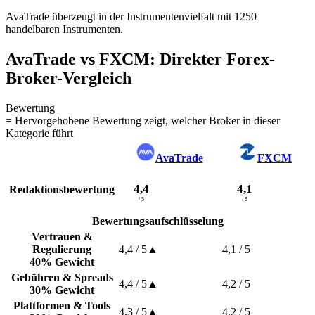
AvaTrade überzeugt in der Instrumentenvielfalt mit 1250
handelbaren Instrumenten.
AvaTrade vs FXCM: Direkter Forex-
Broker-Vergleich
Bewertung
= Hervorgehobene Bewertung zeigt, welcher Broker in dieser
Kategorie führt
AvaTrade
FXCM
4,4
4,1
Redaktionsbewertung
/ 5
/ 5
Bewertungsaufschlüsselung
Vertrauen &
Regulierung
4,4
/ 5
▲
4,1
/ 5
40% Gewicht
Gebühren & Spreads
4,4
/ 5
▲
4,2
/ 5
30% Gewicht
Plattformen & Tools
4,3
/ 5
▲
4,2
/ 5