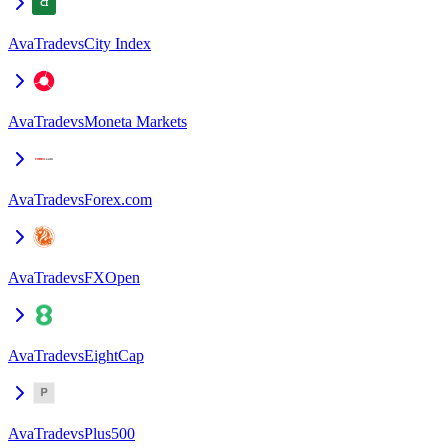
AvaTrade
vs
City Index
AvaTrade
vs
Moneta Markets
AvaTrade
vs
Forex.com
AvaTrade
vs
FXOpen
AvaTrade
vs
EightCap
AvaTrade
vs
Plus500