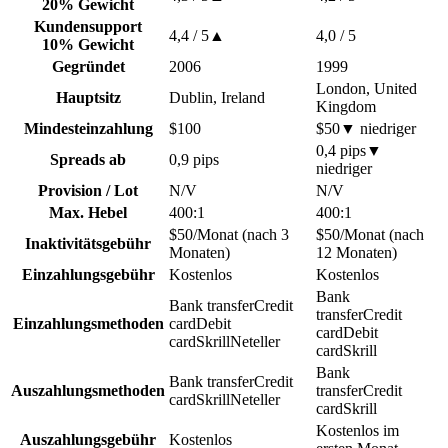
20% Gewicht
Kundensupport
4,4
/ 5
▲
4,0
/ 5
10% Gewicht
Gegründet
2006
1999
London, United
Hauptsitz
Dublin, Ireland
Kingdom
Mindesteinzahlung
$100
$50
▼
niedriger
0,4 pips
▼
Spreads ab
0,9 pips
niedriger
Provision / Lot
N/V
N/V
Max. Hebel
400:1
400:1
$50/Monat (nach 3
$50/Monat (nach
Inaktivitätsgebühr
Monaten)
12 Monaten)
Einzahlungsgebühr
Kostenlos
Kostenlos
Bank
Bank transfer
Credit
transfer
Credit
Einzahlungsmethoden
card
Debit
card
Debit
card
Skrill
Neteller
card
Skrill
Bank
Bank transfer
Credit
Auszahlungsmethoden
transfer
Credit
card
Skrill
Neteller
card
Skrill
Kostenlos im
Auszahlungsgebühr
Kostenlos