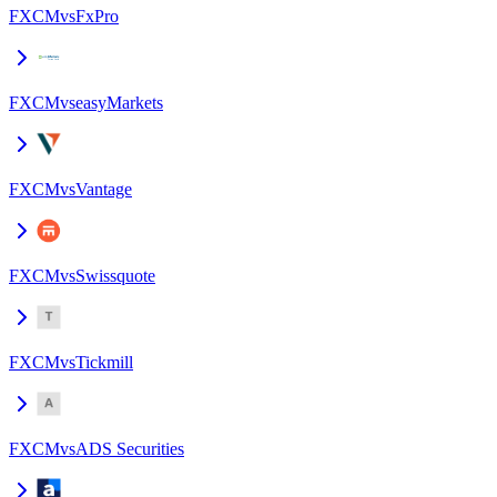
FXCM
vs
FxPro
FXCM
vs
easyMarkets
FXCM
vs
Vantage
FXCM
vs
Swissquote
FXCM
vs
Tickmill
FXCM
vs
ADS Securities