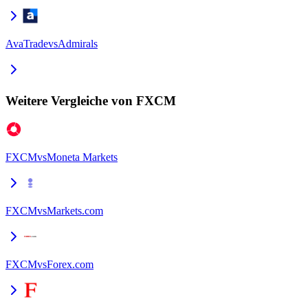
AvaTrade
vs
Admirals
Weitere Vergleiche von FXCM
FXCM
vs
Moneta Markets
FXCM
vs
Markets.com
FXCM
vs
Forex.com