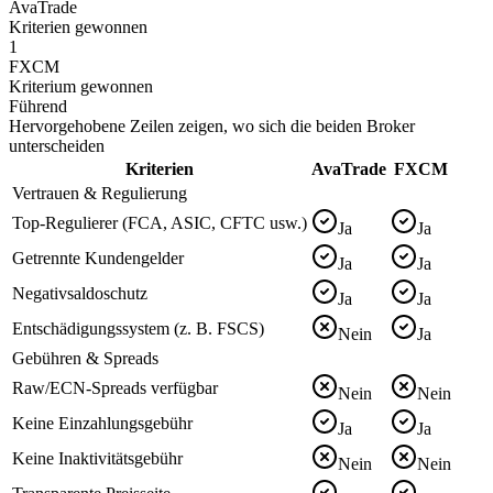
AvaTrade
Kriterien gewonnen
1
FXCM
Kriterium gewonnen
Führend
Hervorgehobene Zeilen zeigen, wo sich die beiden Broker
unterscheiden
Kriterien
AvaTrade
FXCM
Vertrauen & Regulierung
Top-Regulierer (FCA, ASIC, CFTC usw.)
Ja
Ja
Getrennte Kundengelder
Ja
Ja
Negativsaldoschutz
Ja
Ja
Entschädigungssystem (z. B. FSCS)
Nein
Ja
Gebühren & Spreads
Raw/ECN-Spreads verfügbar
Nein
Nein
Keine Einzahlungsgebühr
Ja
Ja
Keine Inaktivitätsgebühr
Nein
Nein