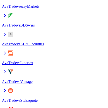
AvaTrade
vs
easyMarkets
AvaTrade
vs
BDSwiss
AvaTrade
vs
ACY Securities
AvaTrade
vs
Libertex
AvaTrade
vs
Vantage
AvaTrade
vs
Swissquote