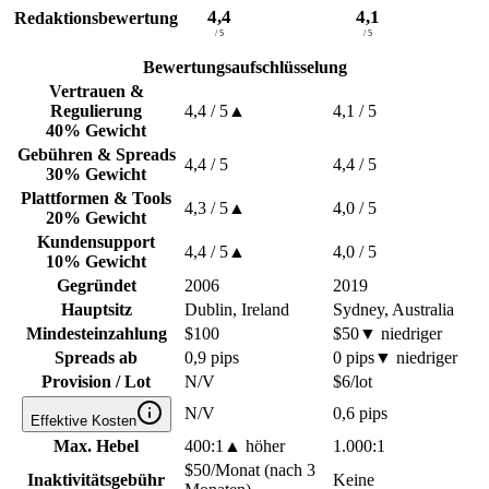
4,4
4,1
Redaktionsbewertung
/ 5
/ 5
Bewertungsaufschlüsselung
Vertrauen &
Regulierung
4,4
/ 5
▲
4,1
/ 5
40% Gewicht
Gebühren & Spreads
4,4
/ 5
4,4
/ 5
30% Gewicht
Plattformen & Tools
4,3
/ 5
▲
4,0
/ 5
20% Gewicht
Kundensupport
4,4
/ 5
▲
4,0
/ 5
10% Gewicht
Gegründet
2006
2019
Hauptsitz
Dublin, Ireland
Sydney, Australia
Mindesteinzahlung
$100
$50
▼
niedriger
Spreads ab
0,9 pips
0 pips
▼
niedriger
Provision / Lot
N/V
$6/lot
N/V
0,6 pips
Effektive Kosten
Max. Hebel
400:1
▲
höher
1.000:1
$50/Monat (nach 3
Inaktivitätsgebühr
Keine