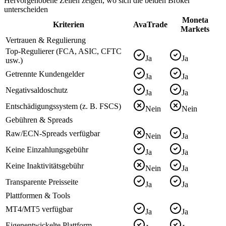
Hervorgehobene Zeilen zeigen, wo sich die beiden Broker
unterscheiden
Moneta
Kriterien
AvaTrade
Markets
Vertrauen & Regulierung
Top-Regulierer (FCA, ASIC, CFTC
Ja
Ja
usw.)
Getrennte Kundengelder
Ja
Ja
Negativsaldoschutz
Ja
Ja
Entschädigungssystem (z. B. FSCS)
Nein
Nein
Gebühren & Spreads
Raw/ECN-Spreads verfügbar
Nein
Ja
Keine Einzahlungsgebühr
Ja
Ja
Keine Inaktivitätsgebühr
Nein
Ja
Transparente Preisseite
Ja
Ja
Plattformen & Tools
MT4/MT5 verfügbar
Ja
Ja
Eigenentwickelte Plattform