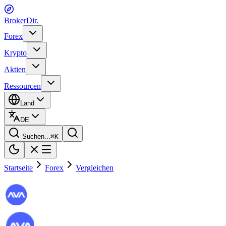
BrokerDir
.
Forex
Krypto
Aktien
Ressourcen
Land
DE
Suchen...
⌘
K
Startseite
Forex
Vergleichen