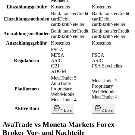
Monaten)
Einzahlungsgebühr
Kostenlos
Kostenlos
Bank transfer
Credit
Bank transfer
Credit
Einzahlungsmethoden
card
Debit
card
Debit
card
Skrill
Neteller
card
Skrill
Neteller
Bank transfer
Credit
Bank transfer
Credit
Auszahlungsmethoden
card
Skrill
Neteller
card
Skrill
Neteller
Auszahlungsgebühr
Kostenlos
Kostenlos
FSCA
MFSA
FSCA
Regulatoren
ASIC
ASIC
CBI
FSA Seychelles
ADGM
MetaTrader 5
MetaTrader 5
ZuluTrade
Proprietary
Plattformen
Proprietary
Web/Mobile
Web/Mobile
MetaTrader 4
MetaTrader 4
Aktive Boni
4 Boni
2 Boni
AvaTrade vs Moneta Markets Forex-
Broker Vor- und Nachteile