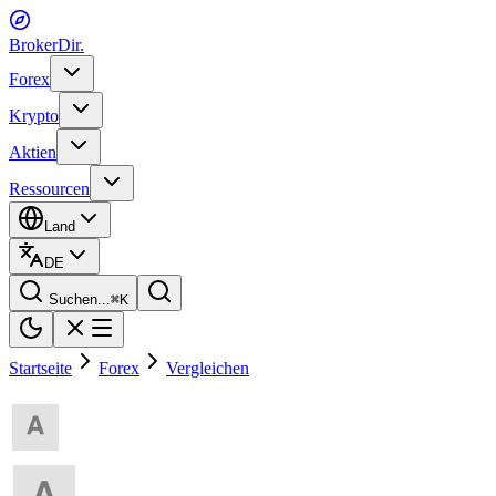
BrokerDir
.
Forex
Krypto
Aktien
Ressourcen
Land
DE
Suchen...
⌘
K
Startseite
Forex
Vergleichen