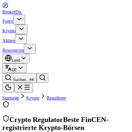
BrokerDir
.
Forex
Krypto
Aktien
Ressourcen
Land
DE
Suchen...
⌘
K
Startseite
Krypto
Regulierer
Crypto Regulator
Beste FinCEN-
registrierte Krypto-Börsen