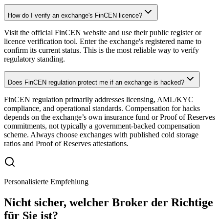
How do I verify an exchange's FinCEN licence?
Visit the official FinCEN website and use their public register or
licence verification tool. Enter the exchange's registered name to
confirm its current status. This is the most reliable way to verify
regulatory standing.
Does FinCEN regulation protect me if an exchange is hacked?
FinCEN regulation primarily addresses licensing, AML/KYC
compliance, and operational standards. Compensation for hacks
depends on the exchange’s own insurance fund or Proof of Reserves
commitments, not typically a government-backed compensation
scheme. Always choose exchanges with published cold storage
ratios and Proof of Reserves attestations.
Personalisierte Empfehlung
Nicht sicher, welcher Broker der Richtige
für Sie ist?