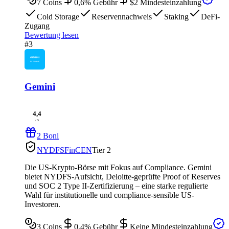
7
Coins
0,6
% Gebühr
$2
Mindesteinzahlung
Cold Storage
Reservennachweis
Staking
DeFi-
Zugang
Bewertung lesen
#3
Gemini
4,4
/ 5
2 Boni
NYDFS
FinCEN
Tier 2
Die US-Krypto-Börse mit Fokus auf Compliance. Gemini
bietet NYDFS-Aufsicht, Deloitte-geprüfte Proof of Reserves
und SOC 2 Type II-Zertifizierung – eine starke regulierte
Wahl für institutionelle und compliance-sensible US-
Investoren.
3
Coins
0,4
% Gebühr
Keine Mindesteinzahlung