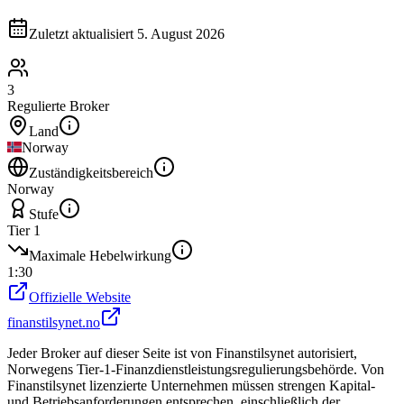
Zuletzt aktualisiert
5. August 2026
3
Regulierte Broker
Land
Norway
Zuständigkeitsbereich
Norway
Stufe
Tier 1
Maximale Hebelwirkung
1:30
Offizielle Website
finanstilsynet.no
Jeder Broker auf dieser Seite ist von Finanstilsynet autorisiert,
Norwegens Tier-1-Finanzdienstleistungsregulierungsbehörde. Von
Finanstilsynet lizenzierte Unternehmen müssen strengen Kapital-
und Betriebsanforderungen entsprechen, einschließlich der