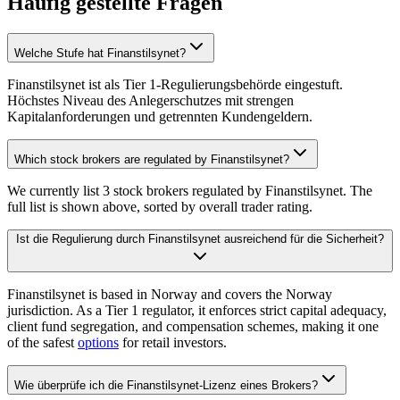
Häufig gestellte Fragen
Welche Stufe hat Finanstilsynet?
Finanstilsynet ist als Tier 1-Regulierungsbehörde eingestuft.
Höchstes Niveau des Anlegerschutzes mit strengen
Kapitalanforderungen und getrennten Kundengeldern.
Which stock brokers are regulated by Finanstilsynet?
We currently list 3 stock brokers regulated by Finanstilsynet. The
full list is shown above, sorted by overall trader rating.
Ist die Regulierung durch Finanstilsynet ausreichend für die Sicherheit?
Finanstilsynet is based in Norway and covers the Norway
jurisdiction. As a Tier 1 regulator, it enforces strict capital adequacy,
client fund segregation, and compensation schemes, making it one
of the safest
options
for retail investors.
Wie überprüfe ich die Finanstilsynet-Lizenz eines Brokers?