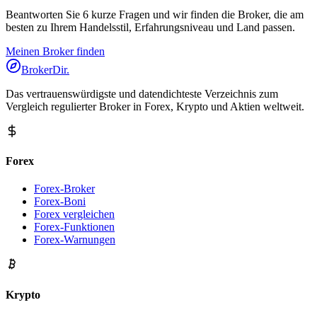
Beantworten Sie 6 kurze Fragen und wir finden die Broker, die am
besten zu Ihrem Handelsstil, Erfahrungsniveau und Land passen.
Meinen Broker finden
BrokerDir
.
Das vertrauenswürdigste und datendichteste Verzeichnis zum
Vergleich regulierter Broker in Forex, Krypto und Aktien weltweit.
Forex
Forex-Broker
Forex-Boni
Forex vergleichen
Forex-Funktionen
Forex-Warnungen
Krypto