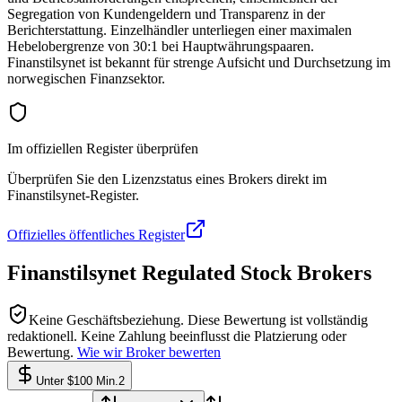
Segregation von Kundengeldern und Transparenz in der
Berichterstattung. Einzelhändler unterliegen einer maximalen
Hebelobergrenze von 30:1 bei Hauptwährungspaaren.
Finanstilsynet ist bekannt für strenge Aufsicht und Durchsetzung im
norwegischen Finanzsektor.
Im offiziellen Register überprüfen
Überprüfen Sie den Lizenzstatus eines Brokers direkt im
Finanstilsynet-Register.
Offizielles öffentliches Register
Finanstilsynet Regulated Stock Brokers
Keine Geschäftsbeziehung.
Diese Bewertung ist vollständig
redaktionell. Keine Zahlung beeinflusst die Platzierung oder
Bewertung.
Wie wir Broker bewerten
Unter $100 Min.
2