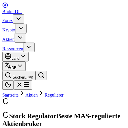
BrokerDir
.
Forex
Krypto
Aktien
Ressourcen
Land
DE
Suchen...
⌘
K
Startseite
Aktien
Regulierer
Stock Regulator
Beste MAS-regulierte
Aktienbroker