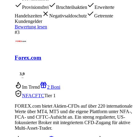
Provisionsfrei
Bruchteilsaktien
Erweiterte
Handelszeiten
Negativsaldoschutz
Getrennte
Kundengelder
Bewertung lesen
#3
Forex.com
3,9
/ 5
Im Trend
2 Boni
NFA
CFTC
Tier 1
FOREX.com bietet Aktien-CFDs auf über 220 internationale
Werte über MT4, MT5 und die eigene Plattform unter NFA-,
FCA- und CFTC-Aufsicht an. Ein streng regulierter, US-
fokussierter Broker mit integriertem CFD-Zugang für aktive
Multi-Asset-Trader.