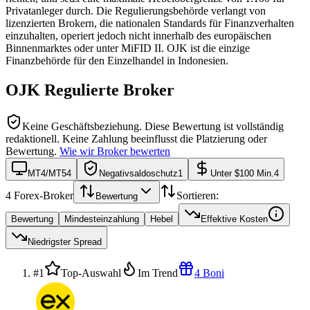
Privatanleger durch. Die Regulierungsbehörde verlangt von
lizenzierten Brokern, die nationalen Standards für Finanzverhalten
einzuhalten, operiert jedoch nicht innerhalb des europäischen
Binnenmarktes oder unter MiFID II. OJK ist die einzige
Finanzbehörde für den Einzelhandel in Indonesien.
OJK
Regulierte Broker
Keine Geschäftsbeziehung.
Diese Bewertung ist vollständig
redaktionell. Keine Zahlung beeinflusst die Platzierung oder
Bewertung.
Wie wir Broker bewerten
MT4/MT5
4
Negativsaldoschutz
1
Unter $100 Min.
4
4
Forex-Broker
Sortieren:
Bewertung
Bewertung
Mindesteinzahlung
Hebel
Effektive Kosten
Niedrigster Spread
#1
Top-Auswahl
Im Trend
4 Boni