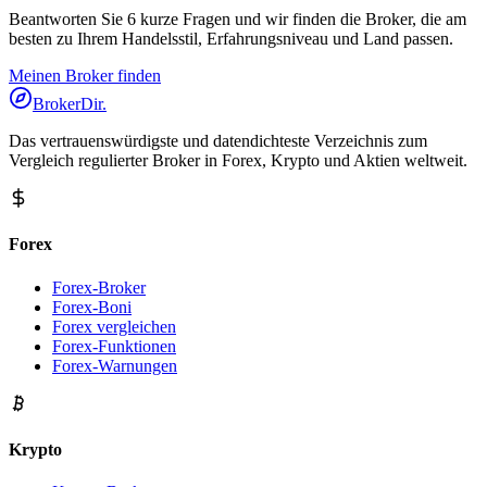
Beantworten Sie 6 kurze Fragen und wir finden die Broker, die am
besten zu Ihrem Handelsstil, Erfahrungsniveau und Land passen.
Meinen Broker finden
BrokerDir
.
Das vertrauenswürdigste und datendichteste Verzeichnis zum
Vergleich regulierter Broker in Forex, Krypto und Aktien weltweit.
Forex
Forex-Broker
Forex-Boni
Forex vergleichen
Forex-Funktionen
Forex-Warnungen
Krypto