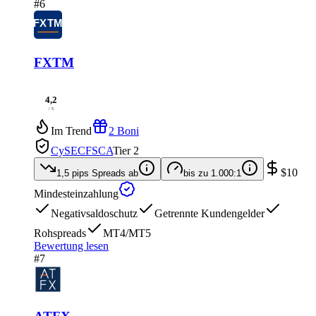
#6
FXTM
4,2
/ 5
Im Trend
2 Boni
CySEC
FSCA
Tier 2
$10
1,5 pips
Spreads ab
bis zu
1.000:1
Mindesteinzahlung
Negativsaldoschutz
Getrennte Kundengelder
Rohspreads
MT4/MT5
Bewertung lesen
#7