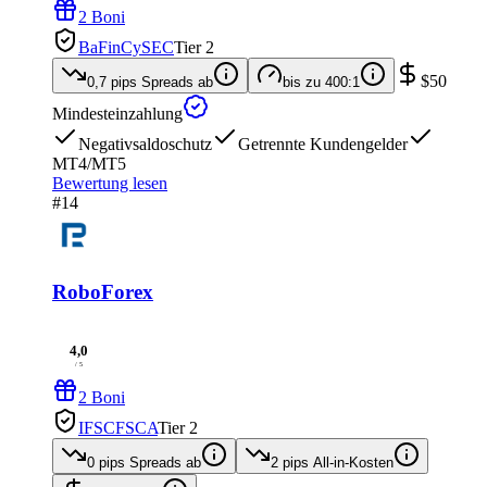
2 Boni
BaFin
CySEC
Tier 2
$50
0,7 pips
Spreads ab
bis zu
400:1
Mindesteinzahlung
Negativsaldoschutz
Getrennte Kundengelder
MT4/MT5
Bewertung lesen
#14
RoboForex
4,0
/ 5
2 Boni
IFSC
FSCA
Tier 2
0 pips
Spreads ab
2 pips
All-in-Kosten