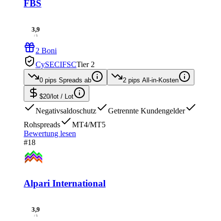
FBS
3,9
/ 5
2 Boni
CySEC
IFSC
Tier 2
0 pips
Spreads ab
2 pips
All-in-Kosten
$20/lot
/ Lot
Negativsaldoschutz
Getrennte Kundengelder
Rohspreads
MT4/MT5
Bewertung lesen
#18
Alpari International
3,9
/ 5