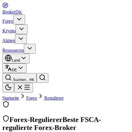
BrokerDir
.
Forex
Krypto
Aktien
Ressourcen
Land
DE
Suchen...
⌘
K
Startseite
Forex
Regulierer
Forex-Regulierer
Beste FSCA-
regulierte Forex-Broker