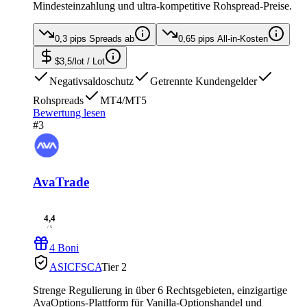
Mindesteinzahlung und ultra-kompetitive Rohspread-Preise.
0,3 pips
Spreads ab
0,65 pips
All-in-Kosten
$3,5/lot
/ Lot
Negativsaldoschutz
Getrennte Kundengelder
Rohspreads
MT4/MT5
Bewertung lesen
#3
AvaTrade
4,4
/ 5
4 Boni
ASIC
FSCA
Tier 2
Strenge Regulierung in über 6 Rechtsgebieten, einzigartige
AvaOptions-Plattform für Vanilla-Optionshandel und