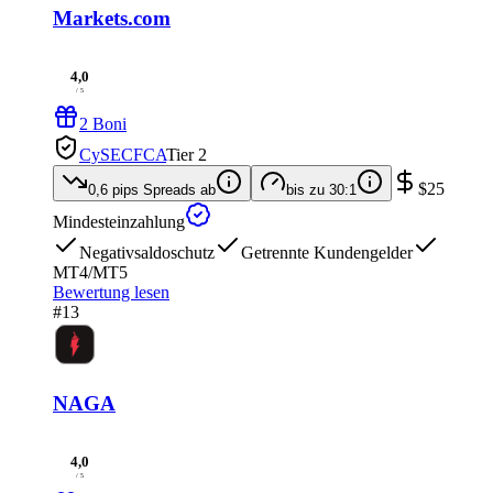
Markets.com
4,0
/ 5
2 Boni
CySEC
FCA
Tier 2
$25
0,6 pips
Spreads ab
bis zu
30:1
Mindesteinzahlung
Negativsaldoschutz
Getrennte Kundengelder
MT4/MT5
Bewertung lesen
#13
NAGA
4,0
/ 5