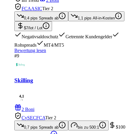
Im Trend
2 Boni
FCA
ASIC
Tier 2
0,4 pips
Spreads ab
1,1 pips
All-in-Kosten
$7/lot
/ Lot
Negativsaldoschutz
Getrennte Kundengelder
Rohspreads
MT4/MT5
Bewertung lesen
#9
Skilling
4,1
/ 5
2 Boni
CySEC
FCA
Tier 2
$100
0,7 pips
Spreads ab
bis zu
500:1