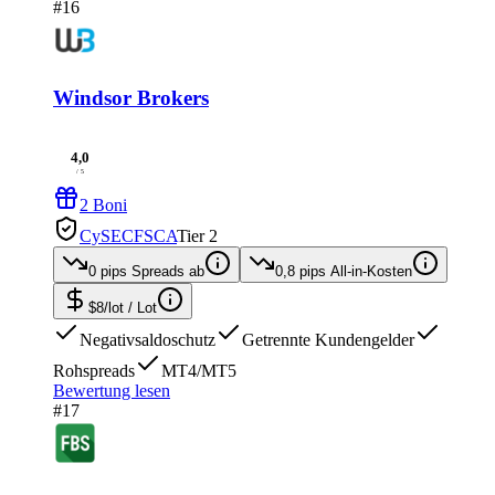
#16
Windsor Brokers
4,0
/ 5
2 Boni
CySEC
FSCA
Tier 2
0 pips
Spreads ab
0,8 pips
All-in-Kosten
$8/lot
/ Lot
Negativsaldoschutz
Getrennte Kundengelder
Rohspreads
MT4/MT5
Bewertung lesen
#17