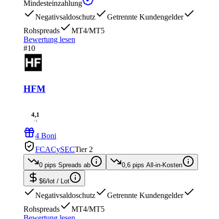
Mindesteinzahlung
Negativsaldoschutz
Getrennte Kundengelder
Rohspreads
MT4/MT5
Bewertung lesen
#10
HFM
4,1
/ 5
4 Boni
FCA
CySEC
Tier 2
0 pips
Spreads ab
0,6 pips
All-in-Kosten
$6/lot
/ Lot
Negativsaldoschutz
Getrennte Kundengelder
Rohspreads
MT4/MT5
Bewertung lesen