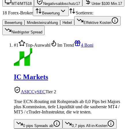
MT4/MT5
18
Negativsaldoschutz
17
Unter $100 Min.
17
18
Forex-Broker
Sortieren:
Bewertung
Bewertung
Mindesteinzahlung
Hebel
Effektive Kosten
Niedrigster Spread
#1
Top-Auswahl
Im Trend
4 Boni
IC Markets
ASIC
CySEC
Tier 2
True ECN-Routing mit Rohspreads ab 0,0 Pips bei Majors
plus Kommission, tiefe Liquidität und die sauberste MT4 /
MT5 / cTrader-Infrastruktur, die wir testen.
0 pips
Spreads ab
0,7 pips
All-in-Kosten