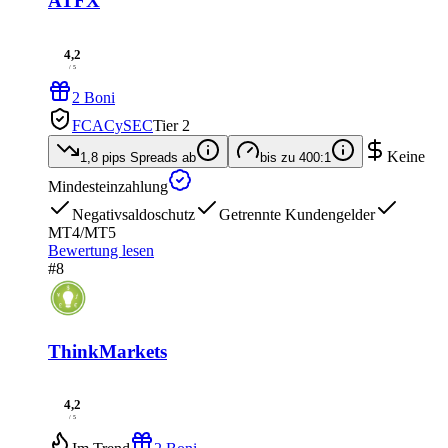
ATFX
4,2
/ 5
2 Boni
FCA
CySEC
Tier 2
Keine
1,8 pips
Spreads ab
bis zu
400:1
Mindesteinzahlung
Negativsaldoschutz
Getrennte Kundengelder
MT4/MT5
Bewertung lesen
#8
ThinkMarkets
4,2
/ 5