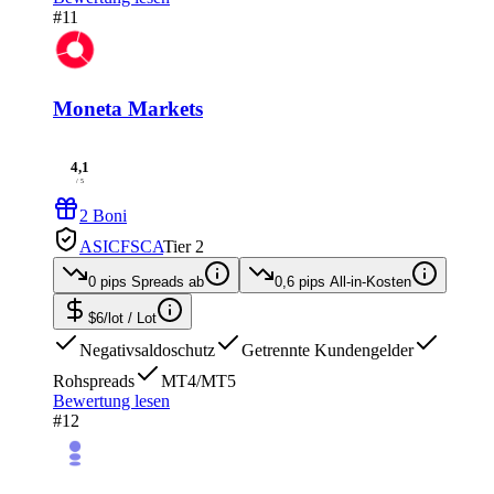
#11
Moneta Markets
4,1
/ 5
2 Boni
ASIC
FSCA
Tier 2
0 pips
Spreads ab
0,6 pips
All-in-Kosten
$6/lot
/ Lot
Negativsaldoschutz
Getrennte Kundengelder
Rohspreads
MT4/MT5
Bewertung lesen
#12