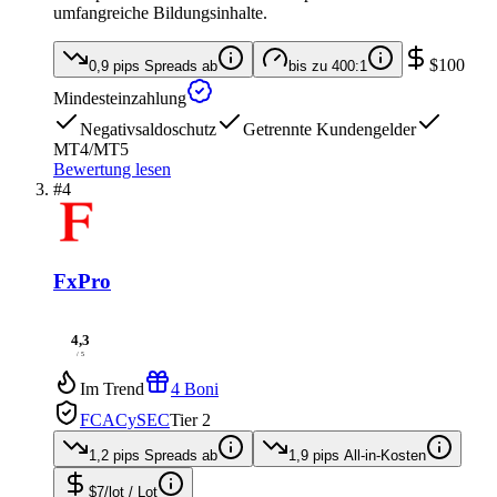
umfangreiche Bildungsinhalte.
$100
0,9 pips
Spreads ab
bis zu
400:1
Mindesteinzahlung
Negativsaldoschutz
Getrennte Kundengelder
MT4/MT5
Bewertung lesen
#4
FxPro
4,3
/ 5
Im Trend
4 Boni
FCA
CySEC
Tier 2
1,2 pips
Spreads ab
1,9 pips
All-in-Kosten
$7/lot
/ Lot