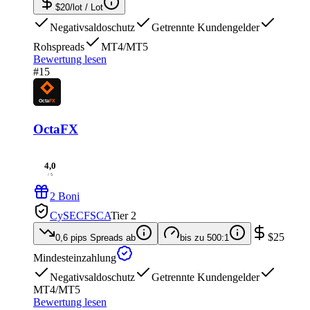
$20/lot
/ Lot
Negativsaldoschutz
Getrennte Kundengelder
Rohspreads
MT4/MT5
Bewertung lesen
#15
OctaFX
4,0
/ 5
2 Boni
CySEC
FSCA
Tier 2
$25
0,6 pips
Spreads ab
bis zu
500:1
Mindesteinzahlung
Negativsaldoschutz
Getrennte Kundengelder
MT4/MT5
Bewertung lesen