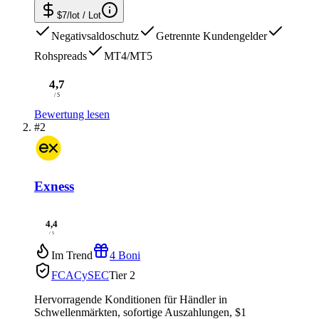
$7/lot
/ Lot
Negativsaldoschutz
Getrennte Kundengelder
Rohspreads
MT4/MT5
4,7
/ 5
Bewertung lesen
#2
Exness
4,4
/ 5
Im Trend
4 Boni
FCA
CySEC
Tier 2
Hervorragende Konditionen für Händler in
Schwellenmärkten, sofortige Auszahlungen, $1