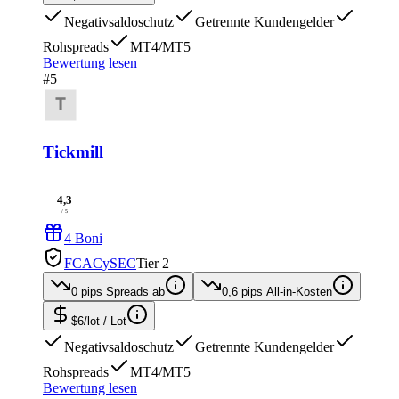
Negativsaldoschutz
Getrennte Kundengelder
Rohspreads
MT4/MT5
Bewertung lesen
#5
Tickmill
4,3
/ 5
4 Boni
FCA
CySEC
Tier 2
0 pips
Spreads ab
0,6 pips
All-in-Kosten
$6/lot
/ Lot
Negativsaldoschutz
Getrennte Kundengelder
Rohspreads
MT4/MT5
Bewertung lesen