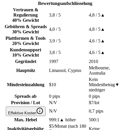
Bewertungsaufschlüsselung
Vertrauen &
Regulierung
3,8
/ 5
4,8
/ 5
▲
40% Gewicht
Gebühren & Spreads
4,0
/ 5
4,8
/ 5
▲
30% Gewicht
Plattformen & Tools
3,9
/ 5
4,6
/ 5
▲
20% Gewicht
Kundensupport
3,8
/ 5
4,6
/ 5
▲
10% Gewicht
Gegründet
1997
2010
Melbourne,
Hauptsitz
Limassol, Cyprus
Australia
Kein
Mindesteinzahlung
$10
Mindestbetrag
▼
niedriger
Spreads ab
0 pips
0 pips
Provision / Lot
N/V
$7/lot
N/V
0,7 pips
Effektive Kosten
Max. Hebel
999:1
▲
höher
500:1
$5/Monat (nach 180
Inaktivitätsgebühr
Keine