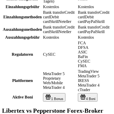
Tagen)
Einzahlungsgebühr
Kostenlos
Kostenlos
Bank transfer
Credit
Bank transfer
Credit
Einzahlungsmethoden
card
Debit
card
Debit
card
Skrill
Neteller
card
PayPal
Skrill
Bank transfer
Credit
Bank transfer
Credit
Auszahlungsmethoden
card
Skrill
Neteller
card
PayPal
Skrill
Auszahlungsgebühr
Kostenlos
Kostenlos
FCA
DFSA
ASIC
Regulatoren
CySEC
BaFin
CySEC
FMA
TradingView
MetaTrader 5
MetaTrader 5
Proprietary
Plattformen
IRESS
Web/Mobile
MetaTrader 4
MetaTrader 4
cTrader
Aktive Boni
1 Bonus
4 Boni
Libertex vs Pepperstone Forex-Broker