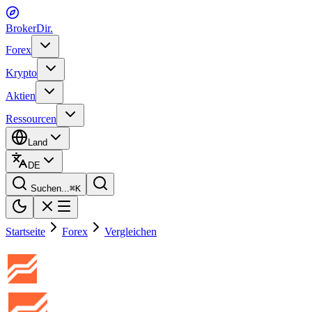
BrokerDir
.
Forex
Krypto
Aktien
Ressourcen
Land
DE
Suchen...
⌘
K
Startseite
Forex
Vergleichen