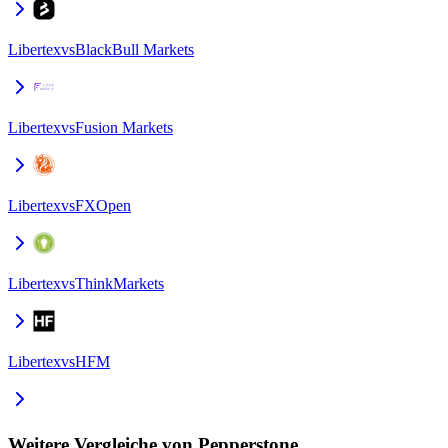
Libertex
vs
BlackBull Markets
Libertex
vs
Fusion Markets
Libertex
vs
FXOpen
Libertex
vs
ThinkMarkets
Libertex
vs
HFM
Weitere Vergleiche von Pepperstone