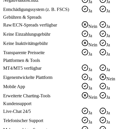
Negativsaldoschutz
Ja
Ja
Entschädigungssystem (z. B. FSCS)
Ja
Ja
Gebühren & Spreads
Raw/ECN-Spreads verfügbar
Nein
Ja
Keine Einzahlungsgebühr
Ja
Ja
Keine Inaktivitätsgebühr
Nein
Ja
Transparente Preisseite
Ja
Ja
Plattformen & Tools
MT4/MT5 verfügbar
Ja
Ja
Eigenentwickelte Plattform
Ja
Nein
Mobile App
Ja
Ja
Erweiterte Charting-Tools
Nein
Ja
Kundensupport
Live-Chat 24/5
Ja
Ja
Telefonischer Support
Ja
Ja