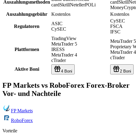
Auszahlungsmethoden
card
Skrill
Net
card
Skrill
Neteller
POLi
Money
Crypt
Auszahlungsgebühr
Kostenlos
Kostenlos
CySEC
ASIC
Regulatoren
FSCA
CySEC
IFSC
TradingView
MetaTrader 5
MetaTrader 5
Proprietary 
Plattformen
IRESS
MetaTrader 4
MetaTrader 4
cTrader
cTrader
Aktive Boni
4 Boni
2 Boni
FP Markets vs RoboForex Forex-Broker
Vor- und Nachteile
FP Markets
RoboForex
Vorteile