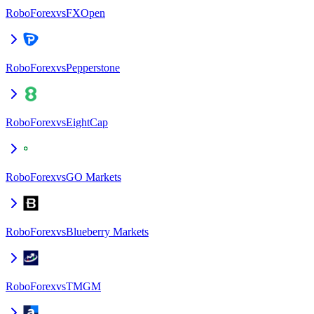
RoboForex
vs
FXOpen
RoboForex
vs
Pepperstone
RoboForex
vs
EightCap
RoboForex
vs
GO Markets
RoboForex
vs
Blueberry Markets
RoboForex
vs
TMGM