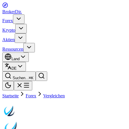
BrokerDir
.
Forex
Krypto
Aktien
Ressourcen
Land
DE
Suchen...
⌘
K
Startseite
Forex
Vergleichen