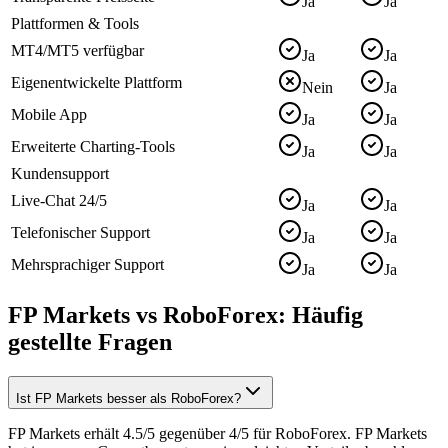
Ja
Ja
Plattformen & Tools
MT4/MT5 verfügbar
Ja
Ja
Eigenentwickelte Plattform
Nein
Ja
Mobile App
Ja
Ja
Erweiterte Charting-Tools
Ja
Ja
Kundensupport
Live-Chat 24/5
Ja
Ja
Telefonischer Support
Ja
Ja
Mehrsprachiger Support
Ja
Ja
FP Markets vs RoboForex: Häufig
gestellte Fragen
Ist FP Markets besser als RoboForex?
FP Markets erhält 4.5/5 gegenüber 4/5 für RoboForex. FP Markets