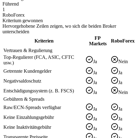
Führend
1
RoboForex
Kriterium gewonnen
Hervorgehobene Zeilen zeigen, wo sich die beiden Broker
unterscheiden
FP
Kriterien
RoboForex
Markets
Vertrauen & Regulierung
Top-Regulierer (FCA, ASIC, CFTC
Ja
Nein
usw.)
Getrennte Kundengelder
Ja
Ja
Negativsaldoschutz
Ja
Ja
Entschädigungssystem (z. B. FSCS)
Ja
Nein
Gebühren & Spreads
Raw/ECN-Spreads verfügbar
Ja
Ja
Keine Einzahlungsgebühr
Ja
Ja
Keine Inaktivitätsgebühr
Ja
Ja
Transparente Preisseite