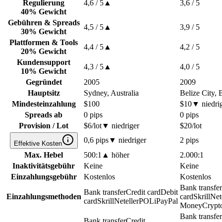
Regulierung
4,6
/ 5
▲
3,6
/ 5
40% Gewicht
Gebühren & Spreads
4,5
/ 5
▲
3,9
/ 5
30% Gewicht
Plattformen & Tools
4,4
/ 5
▲
4,2
/ 5
20% Gewicht
Kundensupport
4,3
/ 5
▲
4,0
/ 5
10% Gewicht
Gegründet
2005
2009
Hauptsitz
Sydney, Australia
Belize City, 
Mindesteinzahlung
$100
$10
▼
niedri
Spreads ab
0 pips
0 pips
Provision / Lot
$6/lot
▼
niedriger
$20/lot
0,6 pips
▼
niedriger
2 pips
Effektive Kosten
Max. Hebel
500:1
▲
höher
2.000:1
Inaktivitätsgebühr
Keine
Keine
Einzahlungsgebühr
Kostenlos
Kostenlos
Bank transfer
Bank transfer
Credit card
Debit
Einzahlungsmethoden
card
Skrill
Net
card
Skrill
Neteller
POLi
PayPal
Money
Crypt
Bank transfer
Bank transfer
Credit