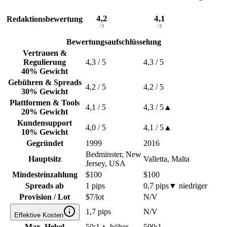
4,2
4,1
Redaktionsbewertung
/ 5
/ 5
Bewertungsaufschlüsselung
Vertrauen &
Regulierung
4,3
/ 5
4,3
/ 5
40% Gewicht
Gebühren & Spreads
4,2
/ 5
4,2
/ 5
30% Gewicht
Plattformen & Tools
4,1
/ 5
4,3
/ 5
▲
20% Gewicht
Kundensupport
4,0
/ 5
4,1
/ 5
▲
10% Gewicht
Gegründet
1999
2016
Bedminster, New
Hauptsitz
Valletta, Malta
Jersey, USA
Mindesteinzahlung
$100
$100
Spreads ab
1 pips
0,7 pips
▼
niedriger
Provision / Lot
$7/lot
N/V
1,7 pips
N/V
Effektive Kosten
Max. Hebel
50:1
▲
höher
500:1