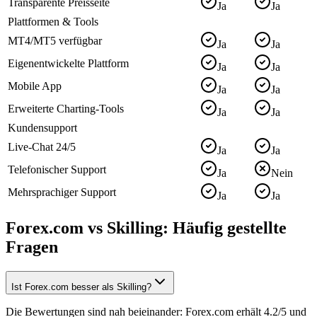
Transparente Preisseite
Ja
Ja
Plattformen & Tools
MT4/MT5 verfügbar
Ja
Ja
Eigenentwickelte Plattform
Ja
Ja
Mobile App
Ja
Ja
Erweiterte Charting-Tools
Ja
Ja
Kundensupport
Live-Chat 24/5
Ja
Ja
Telefonischer Support
Ja
Nein
Mehrsprachiger Support
Ja
Ja
Forex.com vs Skilling: Häufig gestellte
Fragen
Ist Forex.com besser als Skilling?
Die Bewertungen sind nah beieinander: Forex.com erhält 4.2/5 und