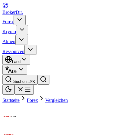
BrokerDir
.
Forex
Krypto
Aktien
Ressourcen
Land
DE
Suchen...
⌘
K
Startseite
Forex
Vergleichen