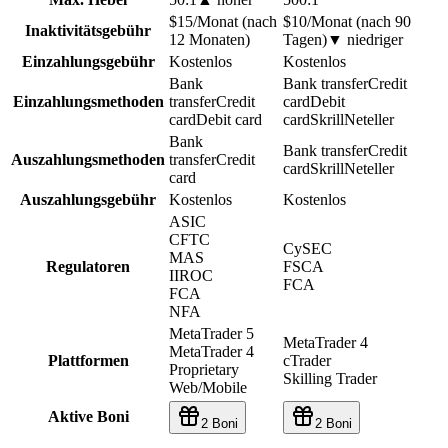
$15/Monat (nach
$10/Monat (nach 90
Inaktivitätsgebühr
12 Monaten)
Tagen)
▼
niedriger
Einzahlungsgebühr
Kostenlos
Kostenlos
Bank
Bank transfer
Credit
Einzahlungsmethoden
transfer
Credit
card
Debit
card
Debit card
card
Skrill
Neteller
Bank
Bank transfer
Credit
Auszahlungsmethoden
transfer
Credit
card
Skrill
Neteller
card
Auszahlungsgebühr
Kostenlos
Kostenlos
ASIC
CFTC
CySEC
MAS
Regulatoren
FSCA
IIROC
FCA
FCA
NFA
MetaTrader 5
MetaTrader 4
MetaTrader 4
Plattformen
cTrader
Proprietary
Skilling Trader
Web/Mobile
Aktive Boni
2 Boni
2 Boni