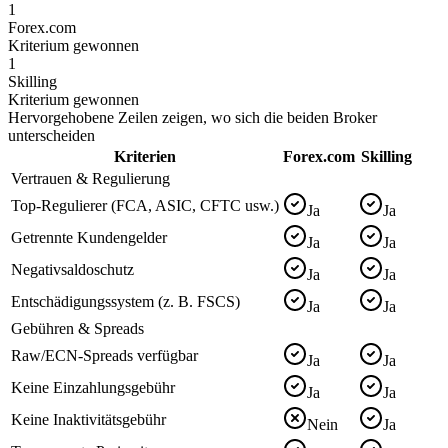
1
Forex.com
Kriterium gewonnen
1
Skilling
Kriterium gewonnen
Hervorgehobene Zeilen zeigen, wo sich die beiden Broker
unterscheiden
Kriterien
Forex.com
Skilling
Vertrauen & Regulierung
Top-Regulierer (FCA, ASIC, CFTC usw.)
Ja
Ja
Getrennte Kundengelder
Ja
Ja
Negativsaldoschutz
Ja
Ja
Entschädigungssystem (z. B. FSCS)
Ja
Ja
Gebühren & Spreads
Raw/ECN-Spreads verfügbar
Ja
Ja
Keine Einzahlungsgebühr
Ja
Ja
Keine Inaktivitätsgebühr
Nein
Ja