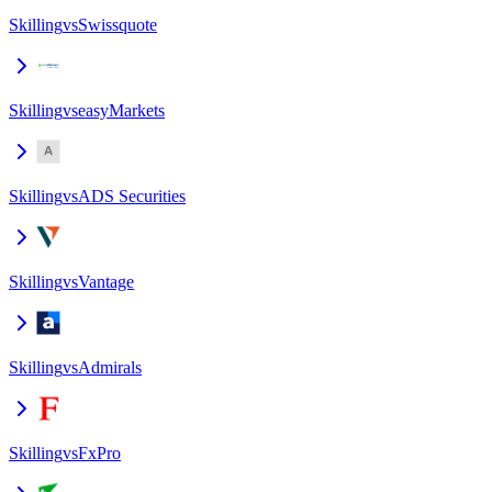
Skilling
vs
Swissquote
Skilling
vs
easyMarkets
Skilling
vs
ADS Securities
Skilling
vs
Vantage
Skilling
vs
Admirals
Skilling
vs
FxPro