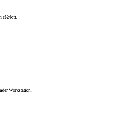
 ($2/lot).
rader Workstation.