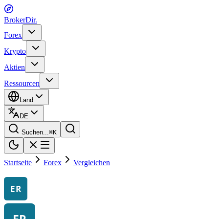
BrokerDir
.
Forex
Krypto
Aktien
Ressourcen
Land
DE
Suchen...
⌘
K
Startseite
Forex
Vergleichen