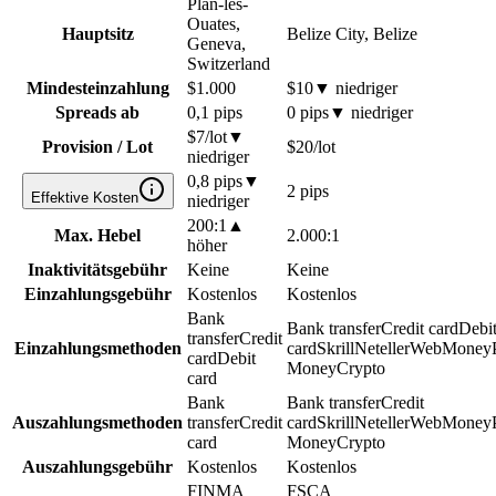
Plan-les-
Ouates,
Hauptsitz
Belize City, Belize
Geneva,
Switzerland
Mindesteinzahlung
$1.000
$10
▼
niedriger
Spreads ab
0,1 pips
0 pips
▼
niedriger
$7/lot
▼
Provision / Lot
$20/lot
niedriger
0,8 pips
▼
2 pips
Effektive Kosten
niedriger
200:1
▲
Max. Hebel
2.000:1
höher
Inaktivitätsgebühr
Keine
Keine
Einzahlungsgebühr
Kostenlos
Kostenlos
Bank
Bank transfer
Credit card
Debi
transfer
Credit
Einzahlungsmethoden
card
Skrill
Neteller
WebMoney
card
Debit
Money
Crypto
card
Bank
Bank transfer
Credit
Auszahlungsmethoden
transfer
Credit
card
Skrill
Neteller
WebMoney
card
Money
Crypto
Auszahlungsgebühr
Kostenlos
Kostenlos
FINMA
FSCA