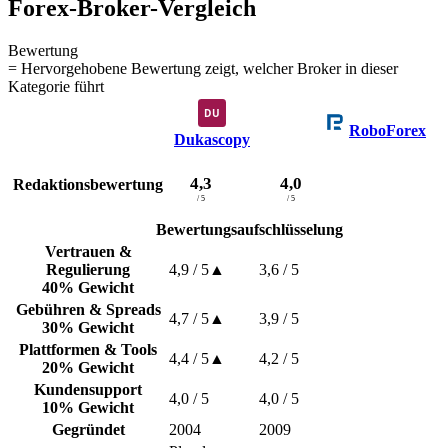
Forex-Broker-Vergleich
Bewertung
= Hervorgehobene Bewertung zeigt, welcher Broker in dieser
Kategorie führt
RoboForex
Dukascopy
4,3
4,0
Redaktionsbewertung
/ 5
/ 5
Bewertungsaufschlüsselung
Vertrauen &
Regulierung
4,9
/ 5
▲
3,6
/ 5
40% Gewicht
Gebühren & Spreads
4,7
/ 5
▲
3,9
/ 5
30% Gewicht
Plattformen & Tools
4,4
/ 5
▲
4,2
/ 5
20% Gewicht
Kundensupport
4,0
/ 5
4,0
/ 5
10% Gewicht
Gegründet
2004
2009