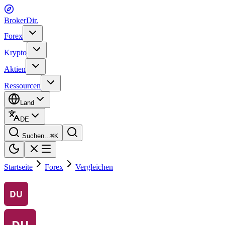
BrokerDir
.
Forex
Krypto
Aktien
Ressourcen
Land
DE
Suchen...
⌘
K
Startseite
Forex
Vergleichen