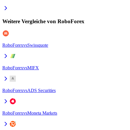
Weitere Vergleiche von RoboForex
RoboForex
vs
Swissquote
RoboForex
vs
MIFX
RoboForex
vs
ADS Securities
RoboForex
vs
Moneta Markets