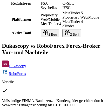
Regulatoren
FSA
CySEC
Seychelles
IFSC
MetaTrader 5
Proprietary
Proprietary Web/Mobile
Plattformen
Web/Mobile
MetaTrader 4
MetaTrader 4
cTrader
Aktive Boni
2 Boni
2 Boni
Dukascopy vs RoboForex Forex-Broker
Vor- und Nachteile
Dukascopy
RoboForex
Vorteile
Vollständige FINMA-Banklizenz – Kundengelder geschützt durch
Schweizer Einlagensicherung bis CHF 100.000