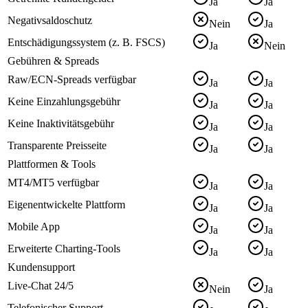
Ja
Ja
Negativsaldoschutz
Nein
Ja
Entschädigungssystem (z. B. FSCS)
Ja
Nein
Gebühren & Spreads
Raw/ECN-Spreads verfügbar
Ja
Ja
Keine Einzahlungsgebühr
Ja
Ja
Keine Inaktivitätsgebühr
Ja
Ja
Transparente Preisseite
Ja
Ja
Plattformen & Tools
MT4/MT5 verfügbar
Ja
Ja
Eigenentwickelte Plattform
Ja
Ja
Mobile App
Ja
Ja
Erweiterte Charting-Tools
Ja
Ja
Kundensupport
Live-Chat 24/5
Nein
Ja
Telefonischer Support