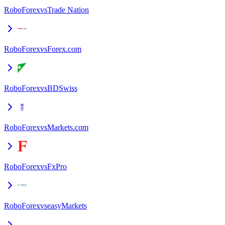
RoboForex
vs
Trade Nation
RoboForex
vs
Forex.com
RoboForex
vs
BDSwiss
RoboForex
vs
Markets.com
RoboForex
vs
FxPro
RoboForex
vs
easyMarkets