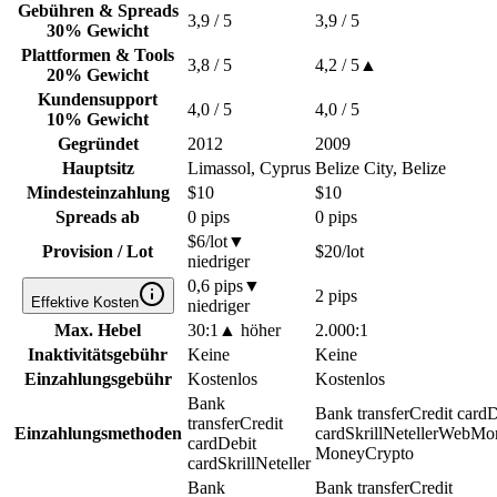
Gebühren & Spreads
3,9
/ 5
3,9
/ 5
30% Gewicht
Plattformen & Tools
3,8
/ 5
4,2
/ 5
▲
20% Gewicht
Kundensupport
4,0
/ 5
4,0
/ 5
10% Gewicht
Gegründet
2012
2009
Hauptsitz
Limassol, Cyprus
Belize City, Belize
Mindesteinzahlung
$10
$10
Spreads ab
0 pips
0 pips
$6/lot
▼
Provision / Lot
$20/lot
niedriger
0,6 pips
▼
2 pips
Effektive Kosten
niedriger
Max. Hebel
30:1
▲
höher
2.000:1
Inaktivitätsgebühr
Keine
Keine
Einzahlungsgebühr
Kostenlos
Kostenlos
Bank
Bank transfer
Credit card
D
transfer
Credit
Einzahlungsmethoden
card
Skrill
Neteller
WebMo
card
Debit
Money
Crypto
card
Skrill
Neteller
Bank
Bank transfer
Credit