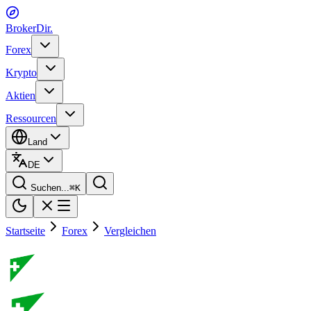
BrokerDir
.
Forex
Krypto
Aktien
Ressourcen
Land
DE
Suchen...
⌘
K
Startseite
Forex
Vergleichen