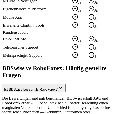
MT4/MT5 verfügbar
Ja
Ja
Eigenentwickelte Plattform
Ja
Ja
Mobile App
Ja
Ja
Erweiterte Charting-Tools
Ja
Ja
Kundensupport
Live-Chat 24/5
Ja
Ja
Telefonischer Support
Ja
Ja
Mehrsprachiger Support
Ja
Ja
BDSwiss vs RoboForex: Häufig gestellte
Fragen
Ist BDSwiss besser als RoboForex?
Die Bewertungen sind nah beieinander: BDSwiss erhält 3.9/5 und
RoboForex erhält 4/5. RoboForex hat in unserer Bewertung einen
marginalen Vorteil, aber der Unterschied ist klein genug, dass deine
spezifischen Prioritäten — Gebühren, Plattformen oder