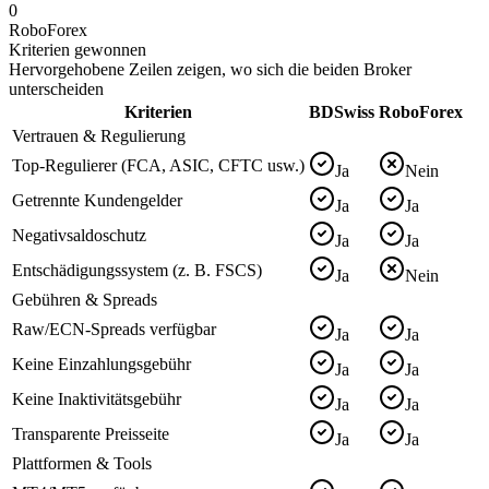
0
RoboForex
Kriterien gewonnen
Hervorgehobene Zeilen zeigen, wo sich die beiden Broker
unterscheiden
Kriterien
BDSwiss
RoboForex
Vertrauen & Regulierung
Top-Regulierer (FCA, ASIC, CFTC usw.)
Ja
Nein
Getrennte Kundengelder
Ja
Ja
Negativsaldoschutz
Ja
Ja
Entschädigungssystem (z. B. FSCS)
Ja
Nein
Gebühren & Spreads
Raw/ECN-Spreads verfügbar
Ja
Ja
Keine Einzahlungsgebühr
Ja
Ja
Keine Inaktivitätsgebühr
Ja
Ja
Transparente Preisseite
Ja
Ja
Plattformen & Tools