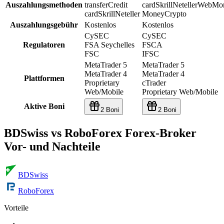
Auszahlungsmethoden
transfer
Credit
card
Skrill
Neteller
WebMo
card
Skrill
Neteller
Money
Crypto
Auszahlungsgebühr
Kostenlos
Kostenlos
CySEC
CySEC
Regulatoren
FSA Seychelles
FSCA
FSC
IFSC
MetaTrader 5
MetaTrader 5
MetaTrader 4
MetaTrader 4
Plattformen
Proprietary
cTrader
Web/Mobile
Proprietary Web/Mobile
Aktive Boni
2 Boni
2 Boni
BDSwiss vs RoboForex Forex-Broker
Vor- und Nachteile
BDSwiss
RoboForex
Vorteile