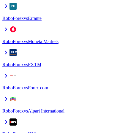
RoboForex
vs
Errante
RoboForex
vs
Moneta Markets
RoboForex
vs
FXTM
RoboForex
vs
Forex.com
RoboForex
vs
Alpari International