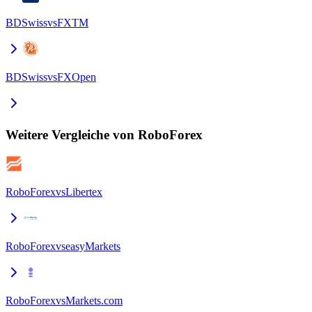
BDSwiss
vs
FXTM
BDSwiss
vs
FXOpen
Weitere Vergleiche von RoboForex
RoboForex
vs
Libertex
RoboForex
vs
easyMarkets
RoboForex
vs
Markets.com