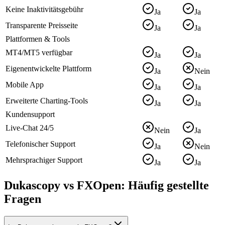
Keine Inaktivitätsgebühr
Ja
Ja
Transparente Preisseite
Ja
Ja
Plattformen & Tools
MT4/MT5 verfügbar
Ja
Ja
Eigenentwickelte Plattform
Ja
Nein
Mobile App
Ja
Ja
Erweiterte Charting-Tools
Ja
Ja
Kundensupport
Live-Chat 24/5
Nein
Ja
Telefonischer Support
Ja
Nein
Mehrsprachiger Support
Ja
Ja
Dukascopy vs FXOpen: Häufig gestellte
Fragen