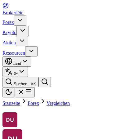
BrokerDir
.
Forex
Krypto
Aktien
Ressourcen
Land
DE
Suchen...
⌘
K
Startseite
Forex
Vergleichen