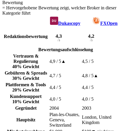
Bewertung
= Hervorgehobene Bewertung zeigt, welcher Broker in dieser
Kategorie führt
Dukascopy
FXOpen
4,3
4,2
Redaktionsbewertung
/ 5
/ 5
Bewertungsaufschlüsselung
Vertrauen &
Regulierung
4,9
/ 5
▲
4,5
/ 5
40% Gewicht
Gebühren & Spreads
4,7
/ 5
4,8
/ 5
▲
30% Gewicht
Plattformen & Tools
4,4
/ 5
4,4
/ 5
20% Gewicht
Kundensupport
4,0
/ 5
4,0
/ 5
10% Gewicht
Gegründet
2004
2003
Plan-les-Ouates,
London, United
Hauptsitz
Geneva,
Kingdom
Switzerland