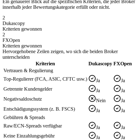
Ein genauerer Blick auf die spezifischen Kriterien, die jeder Broker
innerhalb jeder Bewertungskategorie erfüllt oder nicht.
2
Dukascopy
Kriterien gewonnen
2
FXOpen
Kriterien gewonnen
Hervorgehobene Zeilen zeigen, wo sich die beiden Broker
unterscheiden
Kriterien
Dukascopy
FXOpen
Vertrauen & Regulierung
Top-Regulierer (FCA, ASIC, CFTC usw.)
Ja
Ja
Getrennte Kundengelder
Ja
Ja
Negativsaldoschutz
Nein
Ja
Entschädigungssystem (z. B. FSCS)
Ja
Ja
Gebühren & Spreads
Raw/ECN-Spreads verfügbar
Ja
Ja
Keine Einzahlungsgebühr
Ja
Ja