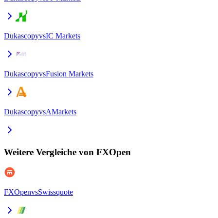
Dukascopy
vs
IC Markets
Dukascopy
vs
Fusion Markets
Dukascopy
vs
AMarkets
Weitere Vergleiche von FXOpen
FXOpen
vs
Swissquote