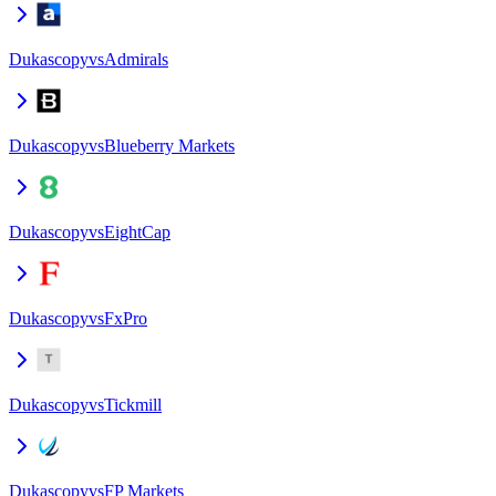
Dukascopy
vs
Admirals
Dukascopy
vs
Blueberry Markets
Dukascopy
vs
EightCap
Dukascopy
vs
FxPro
Dukascopy
vs
Tickmill
Dukascopy
vs
FP Markets