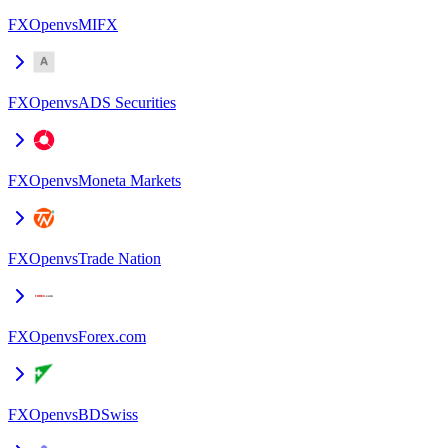
FXOpen
vs
MIFX
FXOpen
vs
ADS Securities
FXOpen
vs
Moneta Markets
FXOpen
vs
Trade Nation
FXOpen
vs
Forex.com
FXOpen
vs
BDSwiss