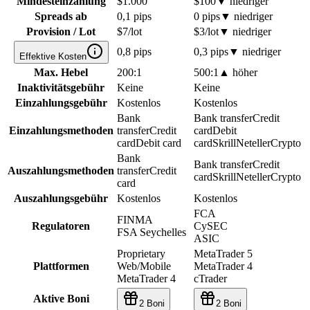
Mindesteinzahlung
$1.000
$100
▼
niedriger
Spreads ab
0,1 pips
0 pips
▼
niedriger
Provision / Lot
$7/lot
$3/lot
▼
niedriger
0,8 pips
0,3 pips
▼
niedriger
Effektive Kosten
Max. Hebel
200:1
500:1
▲
höher
Inaktivitätsgebühr
Keine
Keine
Einzahlungsgebühr
Kostenlos
Kostenlos
Bank
Bank transfer
Credit
Einzahlungsmethoden
transfer
Credit
card
Debit
card
Debit card
card
Skrill
Neteller
Crypto
Bank
Bank transfer
Credit
Auszahlungsmethoden
transfer
Credit
card
Skrill
Neteller
Crypto
card
Auszahlungsgebühr
Kostenlos
Kostenlos
FCA
FINMA
Regulatoren
CySEC
FSA Seychelles
ASIC
Proprietary
MetaTrader 5
Plattformen
Web/Mobile
MetaTrader 4
MetaTrader 4
cTrader
Aktive Boni
2 Boni
2 Boni