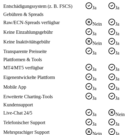
Entschädigungssystem (z. B. FSCS)
Ja
Ja
Gebühren & Spreads
Raw/ECN-Spreads verfügbar
Nein
Ja
Keine Einzahlungsgebühr
Ja
Ja
Keine Inaktivitätsgebühr
Nein
Ja
Transparente Preisseite
Ja
Ja
Plattformen & Tools
MT4/MT5 verfügbar
Ja
Ja
Eigenentwickelte Plattform
Ja
Ja
Mobile App
Ja
Ja
Erweiterte Charting-Tools
Ja
Ja
Kundensupport
Live-Chat 24/5
Ja
Nein
Telefonischer Support
Ja
Ja
Mehrsprachiger Support
Nein
Ja