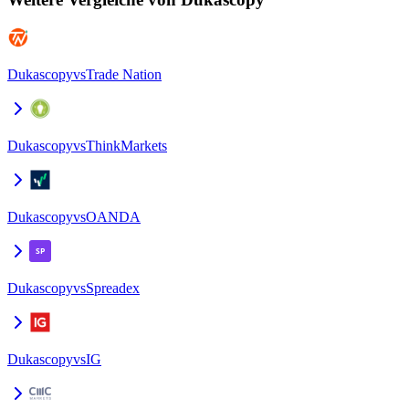
Dukascopy
vs
Trade Nation
Dukascopy
vs
ThinkMarkets
Dukascopy
vs
OANDA
Dukascopy
vs
Spreadex
Dukascopy
vs
IG