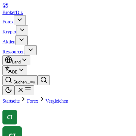
BrokerDir
.
Forex
Krypto
Aktien
Ressourcen
Land
DE
Suchen...
⌘
K
Startseite
Forex
Vergleichen