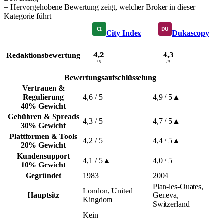
= Hervorgehobene Bewertung zeigt, welcher Broker in dieser
Kategorie führt
City Index
Dukascopy
4,2
4,3
Redaktionsbewertung
/ 5
/ 5
Bewertungsaufschlüsselung
Vertrauen &
Regulierung
4,6
/ 5
4,9
/ 5
▲
40% Gewicht
Gebühren & Spreads
4,3
/ 5
4,7
/ 5
▲
30% Gewicht
Plattformen & Tools
4,2
/ 5
4,4
/ 5
▲
20% Gewicht
Kundensupport
4,1
/ 5
▲
4,0
/ 5
10% Gewicht
Gegründet
1983
2004
Plan-les-Ouates,
London, United
Hauptsitz
Geneva,
Kingdom
Switzerland
Kein