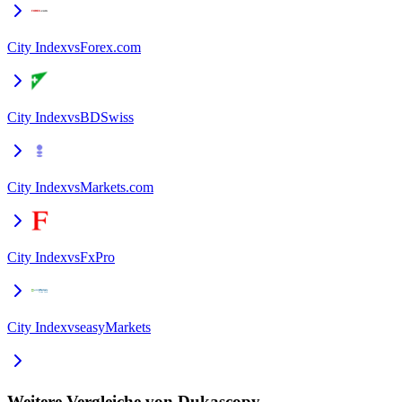
City Index
vs
Forex.com
City Index
vs
BDSwiss
City Index
vs
Markets.com
City Index
vs
FxPro
City Index
vs
easyMarkets
Weitere Vergleiche von Dukascopy