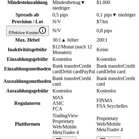
Mindesteinzahlung
Mindestbetrag
▼
$1.000
niedriger
Spreads ab
0,5 pips
0,1 pips
▼
niedriger
Provision / Lot
N/V
$7/lot
N/V
0,8 pips
Effektive Kosten
Max. Hebel
30:1
▲
höher
200:1
$12/Monat (nach 12
Inaktivitätsgebühr
Keine
Monaten)
Einzahlungsgebühr
Kostenlos
Kostenlos
Bank transfer
Credit
Bank transfer
Credit
Einzahlungsmethoden
card
Debit card
PayPal
card
Debit card
Bank transfer
Credit
Bank transfer
Credit
Auszahlungsmethoden
card
card
Auszahlungsgebühr
Kostenlos
Kostenlos
MAS
FINMA
Regulatoren
ASIC
FSA Seychelles
FCA
TradingView
Proprietary
Proprietary
Plattformen
Web/Mobile
Web/Mobile
MetaTrader 4
MetaTrader 4