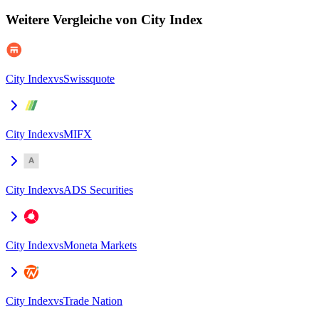
Weitere Vergleiche von City Index
City Index
vs
Swissquote
City Index
vs
MIFX
City Index
vs
ADS Securities
City Index
vs
Moneta Markets
City Index
vs
Trade Nation