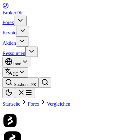
BrokerDir
.
Forex
Krypto
Aktien
Ressourcen
Land
DE
Suchen...
⌘
K
Startseite
Forex
Vergleichen