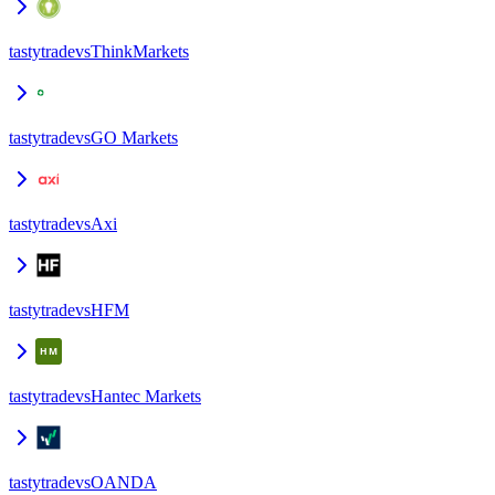
tastytrade
vs
ThinkMarkets
tastytrade
vs
GO Markets
tastytrade
vs
Axi
tastytrade
vs
HFM
tastytrade
vs
Hantec Markets
tastytrade
vs
OANDA