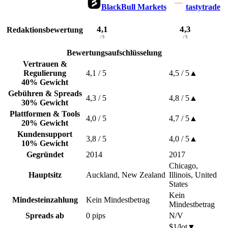
BlackBull Markets
tastytrade
4,1
4,3
Redaktionsbewertung
/ 5
/ 5
Bewertungsaufschlüsselung
Vertrauen &
Regulierung
4,1
/ 5
4,5
/ 5
▲
40% Gewicht
Gebühren & Spreads
4,3
/ 5
4,8
/ 5
▲
30% Gewicht
Plattformen & Tools
4,0
/ 5
4,7
/ 5
▲
20% Gewicht
Kundensupport
3,8
/ 5
4,0
/ 5
▲
10% Gewicht
Gegründet
2014
2017
Chicago,
Hauptsitz
Auckland, New Zealand
Illinois, United
States
Kein
Mindesteinzahlung
Kein Mindestbetrag
Mindestbetrag
Spreads ab
0 pips
N/V
$1/lot
▼