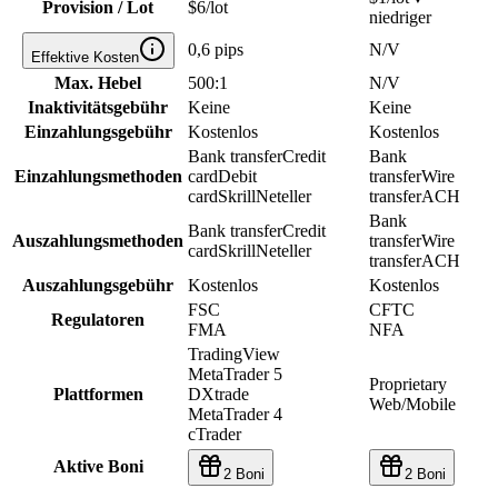
Provision / Lot
$6/lot
niedriger
0,6 pips
N/V
Effektive Kosten
Max. Hebel
500:1
N/V
Inaktivitätsgebühr
Keine
Keine
Einzahlungsgebühr
Kostenlos
Kostenlos
Bank transfer
Credit
Bank
Einzahlungsmethoden
card
Debit
transfer
Wire
card
Skrill
Neteller
transfer
ACH
Bank
Bank transfer
Credit
Auszahlungsmethoden
transfer
Wire
card
Skrill
Neteller
transfer
ACH
Auszahlungsgebühr
Kostenlos
Kostenlos
FSC
CFTC
Regulatoren
FMA
NFA
TradingView
MetaTrader 5
Proprietary
Plattformen
DXtrade
Web/Mobile
MetaTrader 4
cTrader
Aktive Boni
2 Boni
2 Boni