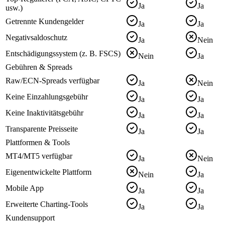
Ja
Ja
usw.)
Getrennte Kundengelder
Ja
Ja
Negativsaldoschutz
Ja
Nein
Entschädigungssystem (z. B. FSCS)
Nein
Ja
Gebühren & Spreads
Raw/ECN-Spreads verfügbar
Ja
Nein
Keine Einzahlungsgebühr
Ja
Ja
Keine Inaktivitätsgebühr
Ja
Ja
Transparente Preisseite
Ja
Ja
Plattformen & Tools
MT4/MT5 verfügbar
Ja
Nein
Eigenentwickelte Plattform
Nein
Ja
Mobile App
Ja
Ja
Erweiterte Charting-Tools
Ja
Ja
Kundensupport