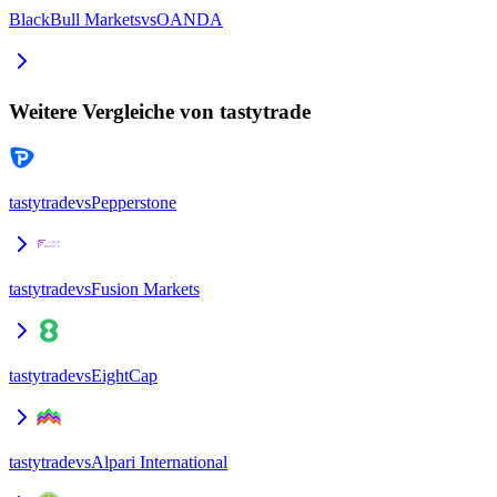
BlackBull Markets
vs
OANDA
Weitere Vergleiche von tastytrade
tastytrade
vs
Pepperstone
tastytrade
vs
Fusion Markets
tastytrade
vs
EightCap
tastytrade
vs
Alpari International