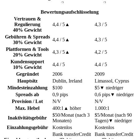
/ 5
/ 5
Bewertungsaufschlüsselung
Vertrauen &
Regulierung
4,4
/ 5
▲
4,3
/ 5
40% Gewicht
Gebühren & Spreads
4,4
/ 5
▲
4,3
/ 5
30% Gewicht
Plattformen & Tools
4,3
/ 5
▲
4,2
/ 5
20% Gewicht
Kundensupport
4,4
/ 5
4,4
/ 5
10% Gewicht
Gegründet
2006
2009
Hauptsitz
Dublin, Ireland
Limassol, Cyprus
Mindesteinzahlung
$100
$5
▼
niedriger
Spreads ab
0,9 pips
0,6 pips
▼
niedriger
Provision / Lot
N/V
N/V
Max. Hebel
400:1
▲
höher
1.000:1
$50/Monat (nach 3
$5/Monat (nach 90
Inaktivitätsgebühr
Monaten)
Tagen)
▼
niedriger
Einzahlungsgebühr
Kostenlos
Kostenlos
Bank transfer
Credit
Bank transfer
Credit