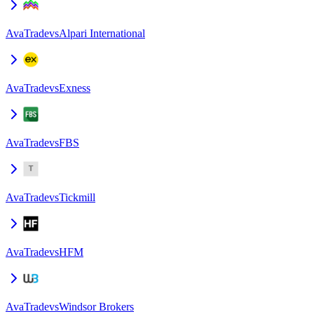
AvaTrade
vs
Alpari International
AvaTrade
vs
Exness
AvaTrade
vs
FBS
AvaTrade
vs
Tickmill
AvaTrade
vs
HFM
AvaTrade
vs
Windsor Brokers