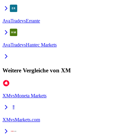
AvaTrade
vs
Errante
AvaTrade
vs
Hantec Markets
Weitere Vergleiche von XM
XM
vs
Moneta Markets
XM
vs
Markets.com