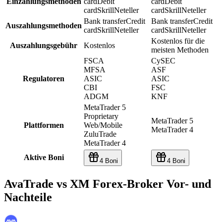
Einzahlungsmethoden
card
Debit
card
Debit
card
Skrill
Neteller
card
Skrill
Neteller
Bank transfer
Credit
Bank transfer
Credit
Auszahlungsmethoden
card
Skrill
Neteller
card
Skrill
Neteller
Kostenlos für die
Auszahlungsgebühr
Kostenlos
meisten Methoden
FSCA
CySEC
MFSA
ASF
Regulatoren
ASIC
ASIC
CBI
FSC
ADGM
KNF
MetaTrader 5
Proprietary
MetaTrader 5
Plattformen
Web/Mobile
MetaTrader 4
ZuluTrade
MetaTrader 4
Aktive Boni
4 Boni
4 Boni
AvaTrade vs XM Forex-Broker Vor- und
Nachteile