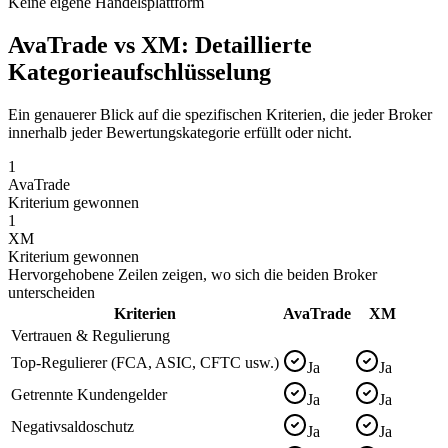
Keine eigene Handelsplattform
AvaTrade vs XM: Detaillierte
Kategorieaufschlüsselung
Ein genauerer Blick auf die spezifischen Kriterien, die jeder Broker
innerhalb jeder Bewertungskategorie erfüllt oder nicht.
1
AvaTrade
Kriterium gewonnen
1
XM
Kriterium gewonnen
Hervorgehobene Zeilen zeigen, wo sich die beiden Broker
unterscheiden
Kriterien
AvaTrade
XM
Vertrauen & Regulierung
Top-Regulierer (FCA, ASIC, CFTC usw.)
Ja
Ja
Getrennte Kundengelder
Ja
Ja
Negativsaldoschutz
Ja
Ja