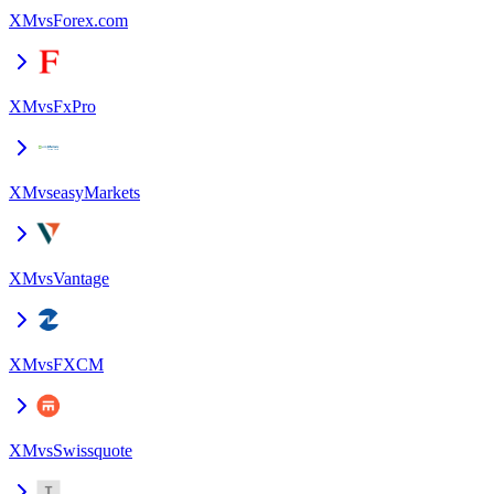
XM
vs
Forex.com
XM
vs
FxPro
XM
vs
easyMarkets
XM
vs
Vantage
XM
vs
FXCM
XM
vs
Swissquote