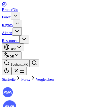
BrokerDir
.
Forex
Krypto
Aktien
Ressourcen
Land
DE
Suchen...
⌘
K
Startseite
Forex
Vergleichen