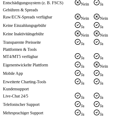
Entschädigungssystem (z. B. FSCS)
Nein
Ja
Gebühren & Spreads
Raw/ECN-Spreads verfügbar
Nein
Nein
Keine Einzahlungsgebühr
Ja
Ja
Keine Inaktivitätsgebühr
Nein
Nein
Transparente Preisseite
Ja
Ja
Plattformen & Tools
MT4/MT5 verfügbar
Ja
Ja
Eigenentwickelte Plattform
Ja
Nein
Mobile App
Ja
Ja
Erweiterte Charting-Tools
Ja
Ja
Kundensupport
Live-Chat 24/5
Ja
Ja
Telefonischer Support
Ja
Ja
Mehrsprachiger Support
Ja
Ja