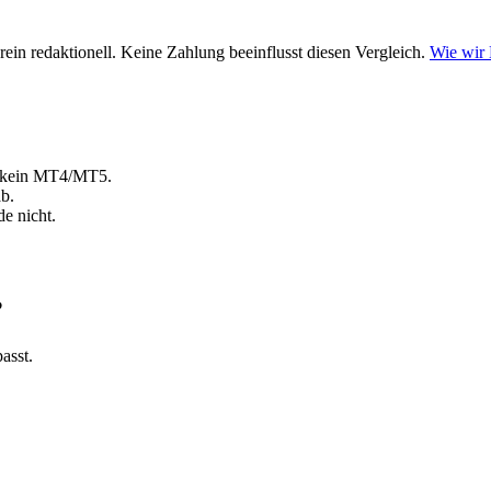
ein redaktionell. Keine Zahlung beeinflusst diesen Vergleich.
Wie wir
t kein MT4/MT5.
b.
e nicht.
?
asst.