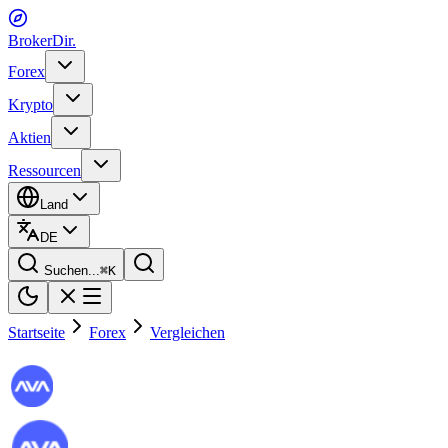
BrokerDir
.
Forex
Krypto
Aktien
Ressourcen
Land
DE
Suchen...
⌘
K
Startseite
Forex
Vergleichen